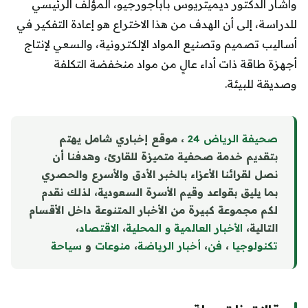
وأشار الدكتور ديميتريوس باباجورجيو، المؤلف الرئيسي
للدراسة، إلى أن الهدف من هذا الاختراع هو إعادة التفكير في
أساليب تصميم وتصنيع المواد الإلكترونية، والسعي لإنتاج
أجهزة طاقة ذات أداء عالٍ من مواد منخفضة التكلفة
وصديقة للبيئة.
صحيفة الرياض 24
، موقع إخباري شامل يهتم
بتقديم خدمة صحفية متميزة للقارئ، وهدفنا أن
نصل لقرائنا الأعزاء بالخبر الأدق والأسرع والحصري
بما يليق بقواعد وقيم الأسرة السعودية، لذلك نقدم
لكم مجموعة كبيرة من الأخبار المتنوعة داخل الأقسام
التالية،
الأخبار العالمية و المحلية
،
الاقتصاد
،
تكنولوجيا
،
فن
،
أخبار الرياضة
،
منوع
ا
ت
و
سياحة