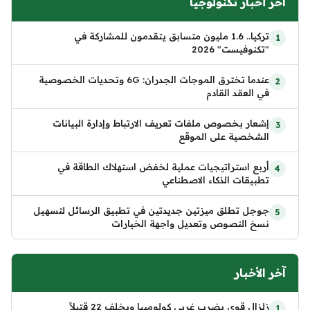
آخر أخبار تكنولوجيا
تركيا.. 1.6 مليون متسابق يتقدمون للمشاركة في
"تكنوفيست" 2026
عندما تخترق الموجات الجدران: 6G وتحديات الخصوصية
في العقد القادم
إشعار بخصوص ملفات تعريف الارتباط وإدارة البيانات
الشخصية على الموقع
أربع استراتيجيات عملية لخفض استهلاك الطاقة في
تطبيقات الذكاء الاصطناعي
جوجل تطلق ميزتين جديدتين في تطبيق الرسائل لتسهيل
نسخ النصوص وتعديل واجهة الخيارات
آخر الأخبار
زلزال قوي يضرب غربي كولومبيا ويخلف 22 قتيلاً