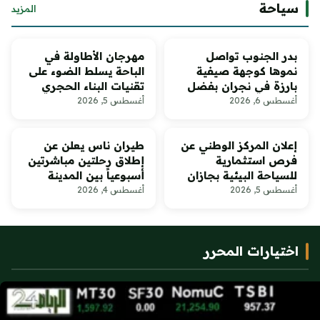
سياحة
المزيد
بدر الجنوب تواصل
مهرجان الأطاولة في
نموها كوجهة صيفية
الباحة يسلط الضوء على
بارزة في نجران بفضل
تقنيات البناء الحجري
الطبيعة والمشروعات
التقليدي
أغسطس 6, 2026
أغسطس 5, 2026
التطويرية
إعلان المركز الوطني عن
طيران ناس يعلن عن
فرص استثمارية
إطلاق رحلتين مباشرتين
للسياحة البيئية بجازان
أسبوعياً بين المدينة
المنورة وبروكسل ابتداءً
أغسطس 5, 2026
أغسطس 4, 2026
من أكتوبر 2026
اختيارات المحرر