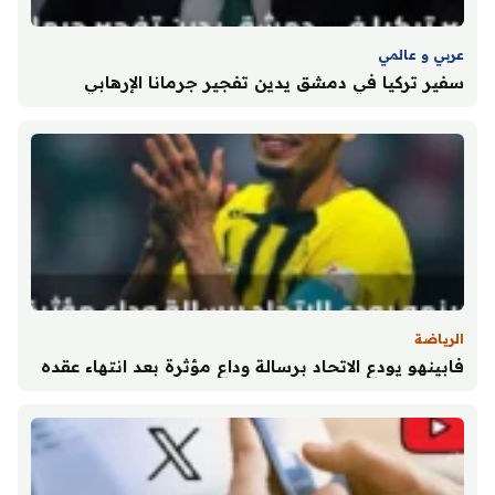
عربي و عالمي
سفير تركيا في دمشق يدين تفجير جرمانا الإرهابي
الأردن يستنكر تفجير جرمانا
بشيكطاش يحقق انتصاراً ثميناً
على هراديتس كرالوفيه في
ويجدد دعمه لاستقرار سوريا
ذهاب تصفيات الدوري الأوروبي
أغسطس 6, 2026
أغسطس 6, 2026
الرياضة
فابينهو يودع الاتحاد برسالة وداع مؤثرة بعد انتهاء عقده