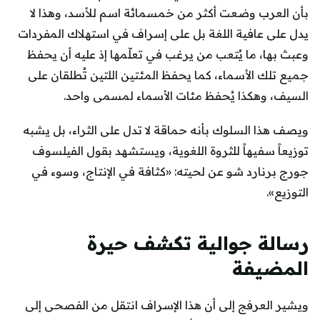
بأن العرب وضعت أكثر من خمسمائة اسم للأسد، وهذا لا
يدل على عافية اللغة بل على إسراف في استهلاك المفردات
وعبث بها، ما يُتعب من يرغب في تعلّمها إذ عليه أن يحفظ
جميع تلك الأسماء، كما يحفظ المئتين اللتين تُطلقان على
السيف، وهكذا يُحفظ مئات الأسماء لمسمى واحد.
ويصف هذا السلوك بأنه حماقة لا تدل على الثراء، بل يشبه
توزيعاً سفيهاً للثروة اللغوية، ويستشهد بقول الفيلسوف
جورج برنارد شو عن لحيته: «كثافة في الإنتاج، وسوء في
التوزيع».
رسالة جوالية تكشف حيرة
المضيفة
ويشير العرفج إلى أن هذا الإسراف انتقل من الفصحى إلى