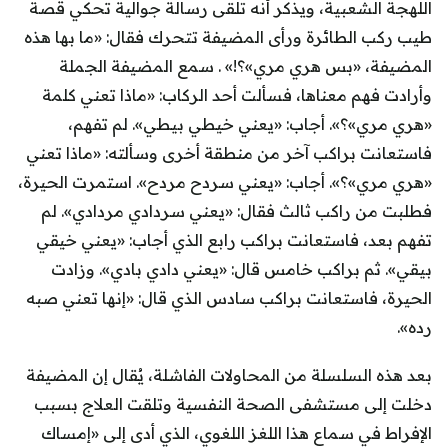
اللهجة الشعبية، ويذكر أنه تلقى رسالة جوالية تحكي قصة
طيب ركب الطائرة ورأى المضيفة تتحرك فقال: «ما بها هذه
المضيفة، «بس هري مري»؟!» . سمع المضيفة الجملة
وأرادت فهم معناها، فسألت أحد الركاب: «ماذا تعني كلمة
«هري مري»؟». أجاب: «يعني خيطي بيطي». لم تفهم،
فاستعانت براكب آخر من منطقة أخرى وسألته: «ماذا تعني
«هري مري»؟». أجاب: «يعني سردح مردح». استمرت الحيرة،
فطلبت من راكب ثالث فقال: «يعني سردادي مردادي». لم
تفهم بعد، فاستعانت براكب رابع الذي أجاب: «يعني خيقي
بيقي». ثم براكب خامس قال: «يعني دادي بادي». وزادت
الحيرة، فاستعانت براكب سادس الذي قال: «إنها تعني صبه
رده».
بعد هذه السلسلة من المحاولات الفاشلة، يُقال إن المضيفة
دخلت إلى مستشفى الصحة النفسية وتلقت العلاج بسبب
الإفراط في سماع هذا اللغز اللغوي، الذي أدى إلى «إمساك