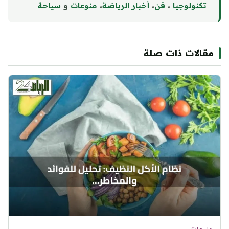
تكنولوجيا
،
فن
،
أخبار الرياضة
،
منوع
ا
ت
و
سياحة
مقالات ذات صلة