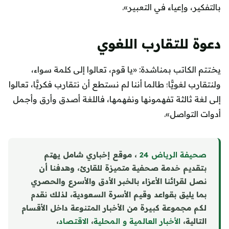
بالتفكير، وإعياء في التعبير».
دعوة للتقارب اللغوي
يختتم الكاتب بمناشدة: «يا قوم، تعالوا إلى كلمة سواء،
ولنتقارب لغويًّا؛ طالما أننا لم نستطع أن نتقارب فكريًّا، تعالوا
إلى لغة ثالثة تفهمونها ونفهمها، فاللغة أصدق وأرق وأجمل
أدوات التواصل».
صحيفة الرياض 24
، موقع إخباري شامل يهتم
بتقديم خدمة صحفية متميزة للقارئ، وهدفنا أن
نصل لقرائنا الأعزاء بالخبر الأدق والأسرع والحصري
بما يليق بقواعد وقيم الأسرة السعودية، لذلك نقدم
لكم مجموعة كبيرة من الأخبار المتنوعة داخل الأقسام
التالية،
الأخبار العالمية و المحلية
،
الاقتصاد
،