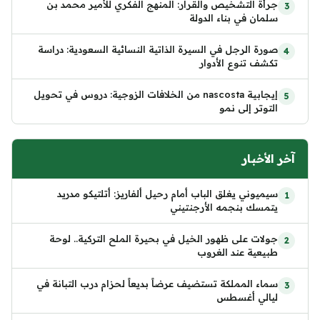
جرأة التشخيص والقرار: المنهج الفكري للأمير محمد بن
سلمان في بناء الدولة
صورة الرجل في السيرة الذاتية النسائية السعودية: دراسة
تكشف تنوع الأدوار
إيجابية nascosta من الخلافات الزوجية: دروس في تحويل
التوتر إلى نمو
آخر الأخبار
سيميوني يغلق الباب أمام رحيل ألفاريز: أتلتيكو مدريد
يتمسك بنجمه الأرجنتيني
جولات على ظهور الخيل في بحيرة الملح التركية.. لوحة
طبيعية عند الغروب
سماء المملكة تستضيف عرضاً بديعاً لحزام درب التبانة في
ليالي أغسطس