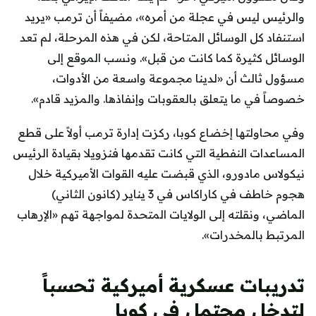
والرئيس ليس في عجلة من أمره»، مضيفاً أن ترمب «يريد
استنفاد كل الوسائل المتاحة، لكن في هذه المرحلة، لم تعد
الوسائل كثيرة كما كانت من قبل». ونسب الموقع إلى
مسؤول ثالث أن «لدينا مجموعة واسعة من الأدوات،
خصوصاً في ما يتعلق بالعقوبات وإنفاذها. والمزيد قادم».
وفي محاولتها إخضاع كوبا، ركزت إدارة ترمب أولاً على قطع
المساعدات النفطية التي كانت تقدمها فنزويلا بقيادة الرئيس
نيكولاس مادورو، الذي قبضت عليه القوات الأميركية خلال
هجوم خاطف في كاراكاس في 3 يناير (كانون الثاني)
الماضي، ونقلته إلى الولايات المتحدة لمواجهة تهم «الإرهاب
المرتبط بالمخدرات».
تدريبات عسكرية أميركية تحسباً
لتدخل محتمل في كوبا