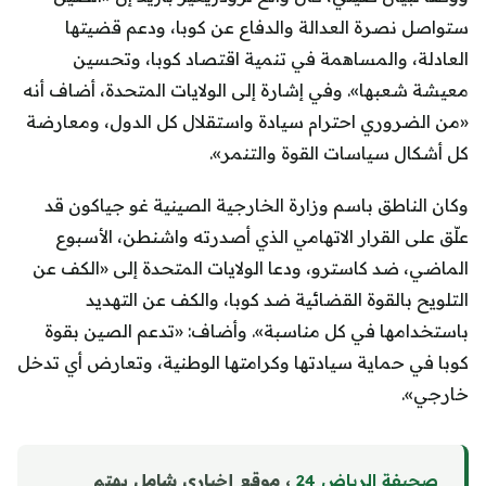
ستواصل نصرة العدالة والدفاع عن كوبا، ودعم قضيتها
العادلة، والمساهمة في تنمية اقتصاد كوبا، وتحسين
معيشة شعبها». وفي إشارة إلى الولايات المتحدة، أضاف أنه
«من الضروري احترام سيادة واستقلال كل الدول، ومعارضة
كل أشكال سياسات القوة والتنمر».
وكان الناطق باسم وزارة الخارجية الصينية غو جياكون قد
علّق على القرار الاتهامي الذي أصدرته واشنطن، الأسبوع
الماضي، ضد كاسترو، ودعا الولايات المتحدة إلى «الكف عن
التلويح بالقوة القضائية ضد كوبا، والكف عن التهديد
باستخدامها في كل مناسبة». وأضاف: «تدعم الصين بقوة
كوبا في حماية سيادتها وكرامتها الوطنية، وتعارض أي تدخل
خارجي».
صحيفة الرياض 24
، موقع إخباري شامل يهتم