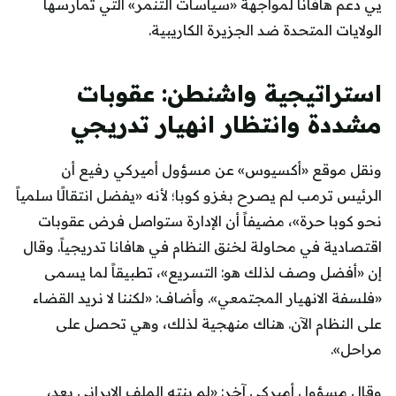
يي دعم هافانا لمواجهة «سياسات التنمر» التي تمارسها
الولايات المتحدة ضد الجزيرة الكاريبية.
استراتيجية واشنطن: عقوبات
مشددة وانتظار انهيار تدريجي
ونقل موقع «أكسيوس» عن مسؤول أميركي رفيع أن
الرئيس ترمب لم يصرح بغزو كوبا؛ لأنه «يفضل انتقالًا سلمياً
نحو كوبا حرة»، مضيفاً أن الإدارة ستواصل فرض عقوبات
اقتصادية في محاولة لخنق النظام في هافانا تدريجياً. وقال
إن «أفضل وصف لذلك هو: التسريع»، تطبيقاً لما يسمى
«فلسفة الانهيار المجتمعي». وأضاف: «لكننا لا نريد القضاء
على النظام الآن. هناك منهجية لذلك، وهي تحصل على
مراحل».
وقال مسؤول أميركي آخر: «لم ينته الملف الإيراني بعد،