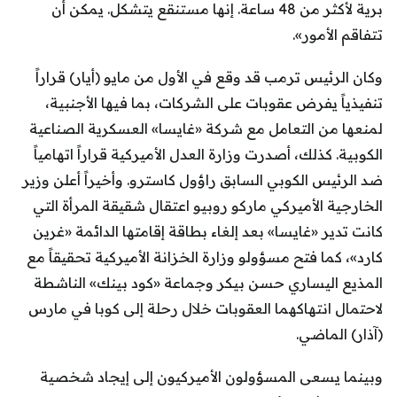
برية لأكثر من 48 ساعة. إنها مستنقع يتشكل. يمكن أن
تتفاقم الأمور».
وكان الرئيس ترمب قد وقع في الأول من مايو (أيار) قراراً
تنفيذياً يفرض عقوبات على الشركات، بما فيها الأجنبية،
لمنعها من التعامل مع شركة «غايسا» العسكرية الصناعية
الكوبية. كذلك، أصدرت وزارة العدل الأميركية قراراً اتهامياً
ضد الرئيس الكوبي السابق راؤول كاسترو. وأخيراً أعلن وزير
الخارجية الأميركي ماركو روبيو اعتقال شقيقة المرأة التي
كانت تدير «غايسا» بعد إلغاء بطاقة إقامتها الدائمة «غرين
كارد»، كما فتح مسؤولو وزارة الخزانة الأميركية تحقيقاً مع
المذيع اليساري حسن بيكر وجماعة «كود بينك» الناشطة
لاحتمال انتهاكهما العقوبات خلال رحلة إلى كوبا في مارس
(آذار) الماضي.
وبينما يسعى المسؤولون الأميركيون إلى إيجاد شخصية