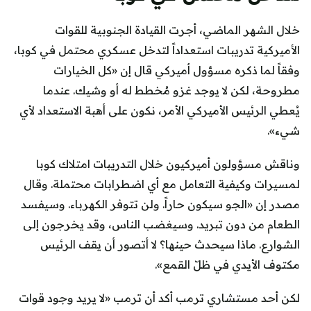
خلال الشهر الماضي، أجرت القيادة الجنوبية للقوات
الأميركية تدريبات استعداداً لتدخل عسكري محتمل في كوبا،
وفقاً لما ذكره مسؤول أميركي قال إن «كل الخيارات
مطروحة، لكن لا يوجد غزو مُخطط له أو وشيك. عندما
يُعطي الرئيس الأميركي الأمر، نكون على أهبة الاستعداد لأي
شيء».
وناقش مسؤولون أميركيون خلال التدريبات امتلاك كوبا
لمسيرات وكيفية التعامل مع أي اضطرابات محتملة. وقال
مصدر إن «الجو سيكون حاراً. ولن تتوفر الكهرباء. وسيفسد
الطعام من دون تبريد. وسيغضب الناس، وقد يخرجون إلى
الشوارع. ماذا سيحدث حينها؟ لا أتصور أن يقف الرئيس
مكتوف الأيدي في ظلّ القمع».
لكن أحد مستشاري ترمب أكد أن ترمب «لا يريد وجود قوات