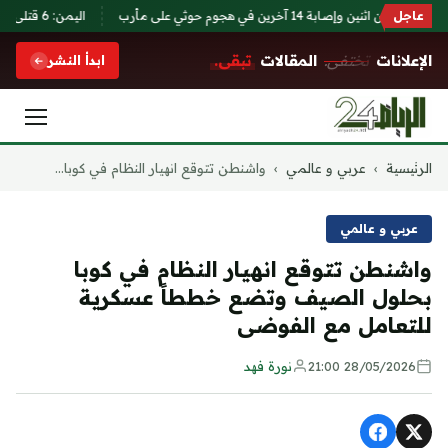
عاجل
دنيين اثنين وإصابة 14 آخرين في هجوم حوثي على مأرب
اليمن: 6 قتلى وجرحى من أسرة نازحة في قصف حوثي على مخيمات مأرب
الإعلانات
تختفي.
المقالات
تبقى.
ابدأ النشر
التجاوز
الرئيسية
›
عربي و عالمي
›
واشنطن تتوقع انهيار النظام في كوبا...
إلى
المحتوى
عربي و عالمي
واشنطن تتوقع انهيار النظام في كوبا
بحلول الصيف وتضع خططاً عسكرية
للتعامل مع الفوضى
28/05/2026 21:00
نورة فهد