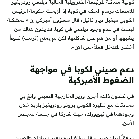
كوبية مماثلة للرئيسة الفنزويلية الحالية ديلسي رودريغيز
للإمساك بزمام الحكم في كوبا، إذا أزيحت حكومة الرئيس
الكوبي ميغيل دياز كانيل، قال مسؤول أميركي إن «المشكلة
ليست في عدم وجود ديلسي في كوبا. قد يكون هناك من
يشبهها أو من هم على شاكلتها، لكن لم يمنح (ترمب) ضوءاً
أخضر للتدخل فعلاً حتى الآن».
دعم صيني لكوبا في مواجهة
الضغوط الأميركية
في غضون ذلك، أجرى وزير الخارجية الصيني وانغ يي
محادثات مع نظيره الكوبي برونو رودريغيز باريلا خلال
وجودهما في نيويورك، حيث شاركا في جلسة لمجلس
الأمن.
ووفقاً لبيان صيني، قال وانغ لرودريغيز باريلا إن «الصين