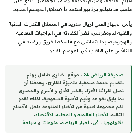
الأيام القادمة، وسيتم تقديمه رسمياً لجماهير النادي على
ملعب سانتياغو برنابيو استعداداً لانطلاق الموسم الجديد.
يأمل الجهاز الفني لريال مدريد في استغلال القدرات البدنية
والفنية لدومفريس، نظراً لكفاءته في الواجبات الدفاعية
والهجومية، بما يتماشى مع فلسفة الفريق ورغبته في
التنافس على الألقاب في الموسم القادم.
صحيفة الرياض 24
، موقع إخباري شامل يهتم
بتقديم خدمة صحفية متميزة للقارئ، وهدفنا أن
نصل لقرائنا الأعزاء بالخبر الأدق والأسرع والحصري
بما يليق بقواعد وقيم الأسرة السعودية، لذلك نقدم
لكم مجموعة كبيرة من الأخبار المتنوعة داخل الأقسام
التالية،
الأخبار العالمية و المحلية
،
الاقتصاد
،
تكنولوجيا
،
فن
،
أخبار الرياضة
،
منوع
ا
ت
و
سياحة