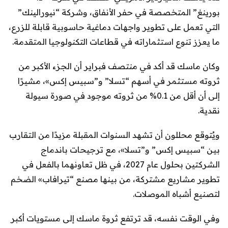
بورينغ” المتخصصة في حفر الأنفاق، وشركة “نيورالينك”
التي تعمل على تطوير واجهات دماغية حاسوبية قابلة للزرع،
ما يعزز تنوع استثماراته في قطاعات التكنولوجيا المتقدمة.
وكان ماسك قد أكد في منتصف فبراير أن الجزء الأكبر من
ثروته مستثمر في أسهم “تسلا” و”سبيس إكس»، مشيرًا
إلى أن أقل من 0.1% من ثروته موجود في صورة سيولة
نقدية.
ويُتوقع محللون أن تشهد السنوات المقبلة مزيدًا من التقارب
بين “سبيس إكس” و”تسلا»، مع ترجيحات باندماج
الشركتين بحلول عام 2027، في ظل تعاونهما بالفعل في
تطوير مشاريع مشتركة، من بينها مصنع “تيرافاب» الضخم
لتصنيع أشباه الموصلات.
وفي الوقت نفسه، قد ترتفع ثروة ماسك إلى مستويات أكبر