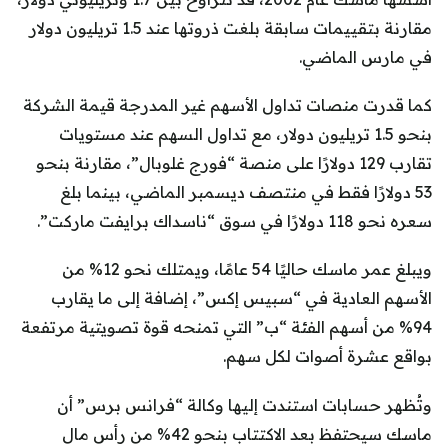
مقارنة بتقييمات سابقة بلغت ذروتها عند 1.5 تريليون دولار
في مارس الماضي.
كما قدرت منصات تداول الأسهم غير المدرجة قيمة الشركة
بنحو 1.5 تريليون دولار، مع تداول السهم عند مستويات
تقارب 129 دولارًا على منصة “فورج غلوبال”، مقارنة بنحو
53 دولارًا فقط في منتصف ديسمبر الماضي، بينما بلغ
سعره نحو 118 دولارًا في سوق “ناسداك برايفت ماركت”.
ويبلغ عمر ماسك حاليًا 54 عامًا، ويمتلك نحو 12% من
الأسهم العادية في “سبيس إكس”، إضافة إلى ما يقارب
94% من أسهم الفئة “ب” التي تمنحه قوة تصويتية مرتفعة
بواقع عشرة أصوات لكل سهم.
وتُظهر حسابات استندت إليها وكالة “فرانس برس” أن
ماسك سيحتفظ بعد الاكتتاب بنحو 42% من رأس مال