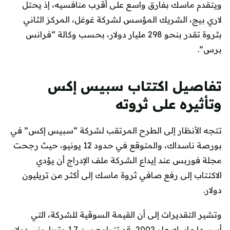
ويتقدم ماسك بفارق واسع على أقرب منافسيه، إذ يحتل
لاري بيج، الشريك المؤسس لشركة غوغل، المركز الثاني
بثروة تقدر بنحو 298 مليار دولار، بحسب وكالة “فرانس
برس”.
تفاصيل اكتتاب سبيس إكس
وتأثيره على ثروته
تتجه الأنظار إلى الطرح المرتقب لشركة “سبيس إكس” في
بورصة ناسداك، والمتوقع في حدود 12 يونيو، حيث رجحت
مجلة فوربس عند إيداع الشركة ملف الإدراج أن يؤدي
الاكتتاب إلى رفع صافي ثروة ماسك إلى أكثر من تريليون
دولار.
وتشير التقديرات إلى أن القيمة السوقية للشركة، التي
أسسها ماسك عام 2002، قد تتراوح بين 1.7 وتريليوني دولار،