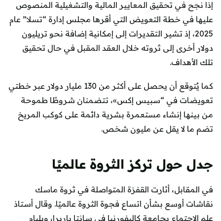
إذا نجح في تحقيق المعايير المالية والتشغيلية المنصوص
عليها في خطة التعويض التي أقرها مجلس إدارة “تسلا” عام
2025، إذ تشير التقديرات إلى إمكانية إضافة نحو تريليون
دولار أخرى إلى ثروته خلال العقد المقبل في حال تحقيق
تلك الأهداف.
كما يُتوقع أن يحصل على أكثر من 130 مليار دولار عبر خطتي
تعويضات في “سبيس إكس»، تتضمنان شروطًا طموحة
من بينها إنشاء مستعمرة بشرية دائمة على كوكب المريخ
تضم ما لا يقل عن مليون شخص.
جدل حول تركز الثروة عالميًا
في المقابل، أثارت القفزة المتواصلة في ثروة ماسك
نقاشات أوسع بشأن اتساع فجوة الثروة عالميًا. وقال أستاذ
علم الاجتماع بجامعة كاليفورنيا في سانتا باربرا، ويليام