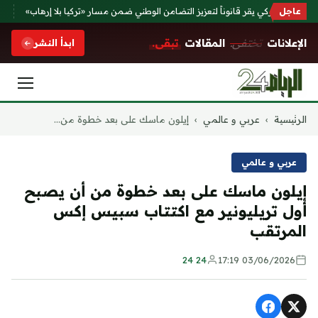
عاجل
رلمان التركي يقر قانوناً لتعزيز التضامن الوطني ضمن مسار «تركيا بلا إرهاب»
أمطا
الإعلانات
تختفي.
المقالات
تبقى.
ابدأ النشر
التجاوز
الرئيسية
›
عربي و عالمي
›
إيلون ماسك على بعد خطوة من...
إلى
المحتوى
عربي و عالمي
إيلون ماسك على بعد خطوة من أن يصبح
أول تريليونير مع اكتتاب سبيس إكس
المرتقب
24 24
03/06/2026 17:19