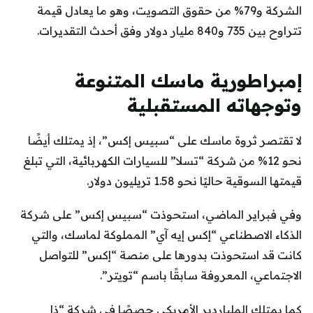
الشركة و79% من حقوق التصويت، وهو ما يعادل قيمة
تتراوح بين 735 و840 مليار دولار وفق أحدث التقديرات.
إمبراطورية ماسك المتنوعة
وتوجهاته المستقبلية
لا تقتصر ثروة ماسك على “سبيس إكس”، إذ يمتلك أيضًا
نحو 12% من شركة “تسلا” للسيارات الكهربائية، التي تبلغ
قيمتها السوقية حاليًا نحو 1.58 تريليون دولار.
وفي فبراير الماضي، استحوذت “سبيس إكس” على شركة
الذكاء الاصطناعي “إكس إيه آي” المملوكة لماسك، والتي
كانت قد استحوذت بدورها على منصة “إكس” للتواصل
الاجتماعي، المعروفة سابقًا باسم “تويتر”.
كما يمتلك الملياردير الأمريكي حصصًا في شركة “ذا