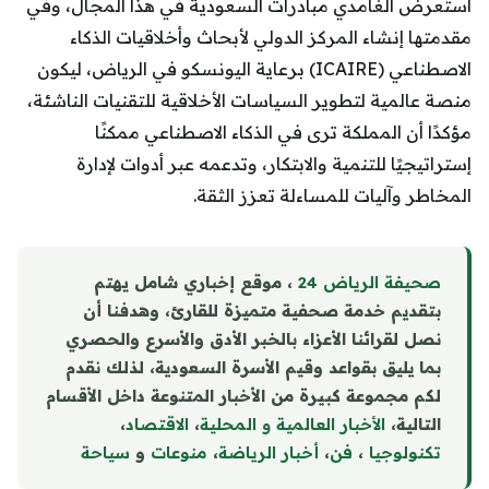
استعرض الغامدي مبادرات السعودية في هذا المجال، وفي
مقدمتها إنشاء المركز الدولي لأبحاث وأخلاقيات الذكاء
الاصطناعي (ICAIRE) برعاية اليونسكو في الرياض، ليكون
منصة عالمية لتطوير السياسات الأخلاقية للتقنيات الناشئة،
مؤكدًا أن المملكة ترى في الذكاء الاصطناعي ممكنًا
إستراتيجيًا للتنمية والابتكار، وتدعمه عبر أدوات لإدارة
المخاطر وآليات للمساءلة تعزز الثقة.
صحيفة الرياض 24
، موقع إخباري شامل يهتم
بتقديم خدمة صحفية متميزة للقارئ، وهدفنا أن
نصل لقرائنا الأعزاء بالخبر الأدق والأسرع والحصري
بما يليق بقواعد وقيم الأسرة السعودية، لذلك نقدم
لكم مجموعة كبيرة من الأخبار المتنوعة داخل الأقسام
التالية،
الأخبار العالمية و المحلية
،
الاقتصاد
،
تكنولوجيا
،
فن
،
أخبار الرياضة
،
منوع
ا
ت
و
سياحة