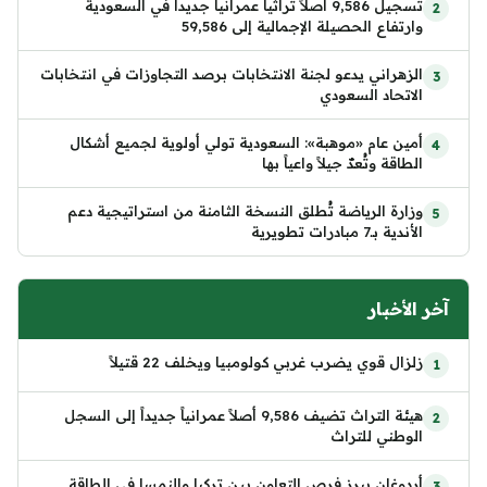
تسجيل 9,586 أصلاً تراثياً عمرانياً جديداً في السعودية
وارتفاع الحصيلة الإجمالية إلى 59,586
الزهراني يدعو لجنة الانتخابات برصد التجاوزات في انتخابات
الاتحاد السعودي
أمين عام «موهبة»: السعودية تولي أولوية لجميع أشكال
الطاقة وتُعدّ جيلاً واعياً بها
وزارة الرياضة تُطلق النسخة الثامنة من استراتيجية دعم
الأندية بـ7 مبادرات تطويرية
آخر الأخبار
زلزال قوي يضرب غربي كولومبيا ويخلف 22 قتيلاً
هيئة التراث تضيف 9,586 أصلاً عمرانياً جديداً إلى السجل
الوطني للتراث
أردوغان يبرز فرص التعاون بين تركيا والنمسا في الطاقة