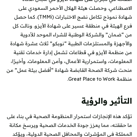
الاصطناعي. وحصلت هيئة الهلال الأحمر السعودي على
شهادة نموذج تكامل نضج الاختبارات (TMMi). كما حصل
فرع الهيئة في منطقة عسير على شهادة الأيزو. ونالت كل
من “ضمان” والشركة الوطنية للشراء الموحد للأدوية
والأجهزة والمستلزمات الطبية “نوبكو” ثلاث عشرة شهادة
من منظمة الأيزو في قطاعات تشمل إدارة خدمات تقنية
المعلومات، واستمرارية الأعمال، وأمن المعلومات. وأخيرًا،
منحت شركة الصحة القابضة شهادة “أفضل بيئة عمل” من
منظمة Great Place to Work.
التأثير والرؤية
تؤكد هذه الإنجازات استمرار المنظومة الصحية في بناء على
ما حققته، مما يعزز جودة الخدمات الصحية ويرسخ مكانة
المملكة في المؤشرات والمحافل الصحية الدولية، ويؤكد