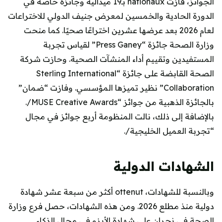
الجوائز، فازت nationaux بـ19 ميدالية وجائزة خاصة في
الدورة الحادية والخمسين لمعرض جنيف الدولي للاختراعات
لعام 2026 بعد عرضها عشرين اختراعًا صحيًا. كما منحت
وزارة الصحة جائزة “Press Ganey” لقياس تجربة
المستفيدين وتقييم أداء المنشآت الصحية. وحازت شركة
الصحة القابضة على جائزة “Sterling International
Collaboration” نظير تميزها المؤسسي. وفازت “ضمان”
بالجائزة الذهبية من جوائز “MUSE Creative Awards/.
بالإضافة إلى ذلك، نالت المنظومة أربع جوائز في مجال
“تجربة العميل الخليجية/.
الشهادات الدولية
وبالنسبة للشهادات، ottenut أكثر من سبعة عشر شهادة
دولية منذ مطلع 2026. ومن هذه الشهادات، حصل فرع وزارة
الصحة في نجران على شهادة الأيزو في مجال الذكاء