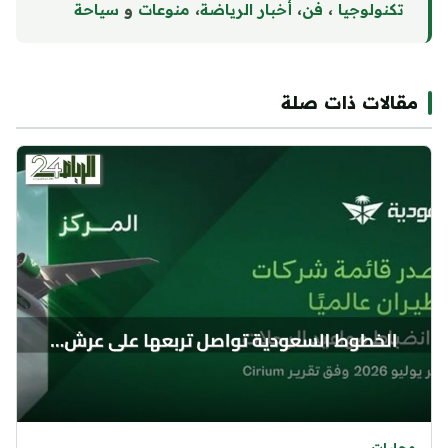
تكنولوجيا
،
فن
،
أخبار الرياضة
،
منوع
ا
ت
و
سياحة
مقالات ذات صلة
محليات