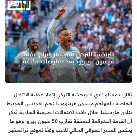
يُقارب ممثلو نادي فنربخشة التركي إتمام عملية الانتقال
الخاصة بالمهاجم ميسون غرينوود، النجم الفرنسي المرتبط
بنادي مارسيليا، خلال نافذة الانتقالات الصيفية الجارية. يُذكر
أن القيمة المتوقعة للصفقة تقارب 50 مليون يورو، وهو ما
يعكس السعر السوقي الحالي للاعب وفقًا لموقع ترانسفير