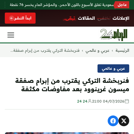
عاجل
الأسهم السعودية تغلق الأسبوع باللون الأحمر.. والمؤشر العام يخسر 76 نقطة
الات
الإعلانات
تختفي.
المقالات
تبقى.
ابدأ النشر
التجاوز
الرئيسية
›
عربي و عالمي
›
فنربخشة التركي يقترب من إبرام صفقة...
إلى
المحتوى
عربي و عالمي
فنربخشة التركي يقترب من إبرام صفقة
ميسون غرينوود بعد مفاوضات مكثفة
24 24
04/07/2026 21:00