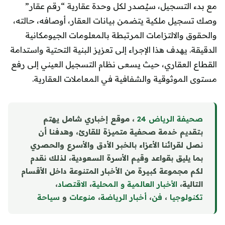
مع بدء التسجيل، سيُصدر لكل وحدة عقارية “رقم عقار”
وصك تسجيل ملكية يتضمن بيانات العقار، أوصافه، حالته،
والحقوق والالتزامات المرتبطة بالمعلومات الجيومكانية
الدقيقة. يهدف هذا الإجراء إلى تعزيز البنية التحتية واستدامة
القطاع العقاري، حيث يسعى نظام التسجيل العيني إلى رفع
مستوى الموثوقية والشفافية في المعاملات العقارية.
صحيفة الرياض 24
، موقع إخباري شامل يهتم
بتقديم خدمة صحفية متميزة للقارئ، وهدفنا أن
نصل لقرائنا الأعزاء بالخبر الأدق والأسرع والحصري
بما يليق بقواعد وقيم الأسرة السعودية، لذلك نقدم
لكم مجموعة كبيرة من الأخبار المتنوعة داخل الأقسام
التالية،
الأخبار العالمية و المحلية
،
الاقتصاد
،
تكنولوجيا
،
فن
،
أخبار الرياضة
،
منوع
ا
ت
و
سياحة