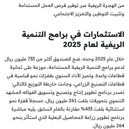
من الهجرة الريفية عبر توفير فرص العمل المستدامة
وتثبيت التوطين والتعزيز الاجتماعي.
الاستثمارات في برامج التنمية
الريفية لعام 2025
خلال عام 2025 وحده، ضخ الصندوق أكثر من 733 مليون ريال
لدعم برامج التنمية الريفية المستدامة، موزعة على ثمانية
قطاعات واعدة. وتميز الأداء السنوي بقفزات نمو قياسية في
قطاعات التصنيع الزراعي، وجاءت خارطة التوزيع كالتالي:
تصدر برنامج تطوير إنتاج وتصنيع وتسويق الفواكه المشهد
التنموي بتمويلات بلغت 261 مليون ريال، مسجلاً قفزة نمو
استثنائية بلغت 433% مقارنة بالعام السابق، يليه مباشرة
برنامج تطوير زراعة المحاصيل البعلية الذي استأثر بنحو
264 مليون ريال.