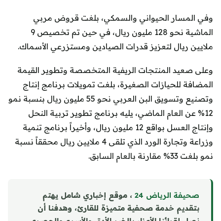
وفي المسار الحيواني والسمكي، بلغت قروض مربي
الماشية نحو 128 مليون ريال، في حين تم تخصيص 9
ملايين ريال لتعزيز قدرات الصيادين ومستزرعي الأسماك.
وعلى صعيد المنتجات الريفية المتخصصة وتطوير القيمة
المضافة للحيازات الصغيرة، بلغت تمويلات برنامج إنتاج
وتصنيع وتسويق البن العربي نحو 55 مليون ريال بنسبة نمو
12% عن العام الماضي، يليه برنامج تطوير تربية النحل
وإنتاج العسل بواقع 12 مليون ريال، وأخيراً برنامج تنمية
وزراعة وتجارة الورد الذي تلقى 4 ملايين ريال محققاً نسبة
نمو بلغت 33% مقارنة بالعام السابق.
صحيفة الرياض 24
، موقع إخباري شامل يهتم
بتقديم خدمة صحفية متميزة للقارئ، وهدفنا أن
نصل لقرائنا الأعزاء بالخبر الأدق والأسرع والحصري