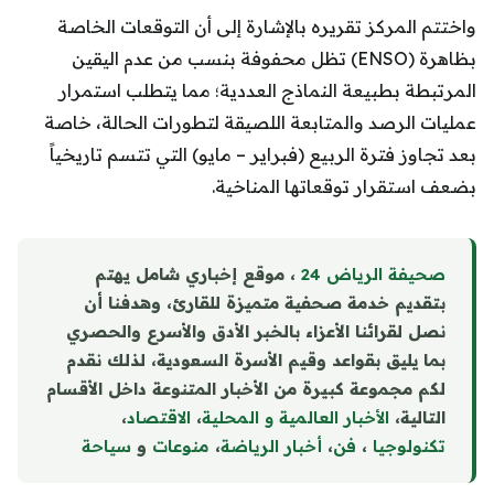
واختتم المركز تقريره بالإشارة إلى أن التوقعات الخاصة
بظاهرة (ENSO) تظل محفوفة بنسب من عدم اليقين
المرتبطة بطبيعة النماذج العددية؛ مما يتطلب استمرار
عمليات الرصد والمتابعة اللصيقة لتطورات الحالة، خاصة
بعد تجاوز فترة الربيع (فبراير – مايو) التي تتسم تاريخياً
بضعف استقرار توقعاتها المناخية.
صحيفة الرياض 24
، موقع إخباري شامل يهتم
بتقديم خدمة صحفية متميزة للقارئ، وهدفنا أن
نصل لقرائنا الأعزاء بالخبر الأدق والأسرع والحصري
بما يليق بقواعد وقيم الأسرة السعودية، لذلك نقدم
لكم مجموعة كبيرة من الأخبار المتنوعة داخل الأقسام
التالية،
الأخبار العالمية و المحلية
،
الاقتصاد
،
تكنولوجيا
،
فن
،
أخبار الرياضة
،
منوع
ا
ت
و
سياحة