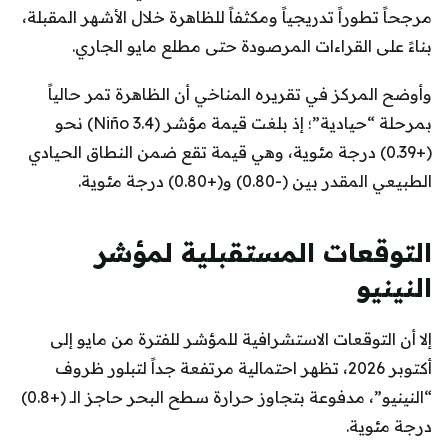
مرجحاً تطوراً تدريجياً ومكثفاً للظاهرة خلال الأشهر المقبلة،
بناءً على القراءات المرصودة حتى مطلع مايو الجاري.
وأوضح المركز في تقريره المناخي أن الظاهرة تمر حالياً
بمرحلة “حيادية”؛ إذ بلغت قيمة مؤشر (Niño 3.4) نحو
(+0.39) درجة مئوية، وهي قيمة تقع ضمن النطاق الحيادي
الطبيعي المقدر بين (-0.80) و(+0.80) درجة مئوية.
التوقعات المستقبلية لمؤشر
النينيو
إلا أن التوقعات الاستشرافية للمؤشر للفترة من مايو إلى
أكتوبر 2026، تظهر احتمالية مرتفعة جداً لتبلور ظروف
“النينيو”، مدفوعة بتجاوز حرارة سطح البحر حاجز الـ (+0.8)
درجة مئوية.