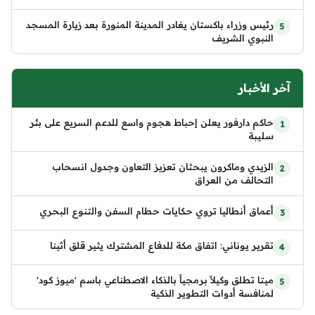
رئيس وزراء باكستان يغادر المدينة المنورة بعد زيارة المسجد
النبوي الشريف
آخر الأخبار
حاكم دارفور يعلن إحباط هجوم واسع للدعم السريع على بئر
سليبة
الزيدي وماكرون يبحثان تعزيز التعاون وجدول انسحاب
التحالف من العراق
أعماق أنطاليا تروي حكايات حطام السفن والتنوع البحري
تقرير يوناني: اتفاق مكة للدفاع المشترك يثير قلق أثينا
ميتا تطلق وكيلاً برمجياً بالذكاء الاصطناعي باسم 'ميوز كود'
لمنافسة أدوات التطوير الذكية