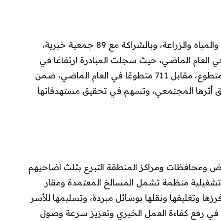
ونُفذت المبادرة هذا العام بالتعاون مع وزارة البيئة والمياه والزراعة، وبالشراكة مع 89 جمعية خيرية،
حي في العام الماضي، حيث سجلت المبادرة ارتفاعًا في
أعداد المتطوعين بنسبة 182%، بمشاركة 2,000 متطوع، مقابل 711 متطوعًا في العام الماضي، ضمن
ق أثرها المجتمعي، وتسهم في تحقيق مستهدفاتها
ياض ومحافظات ومراكز المنطقة التبرع بثلث أضاحيهم
رات تشغيلية منظمة تشمل المسالخ المعتمدة ومقار
زها وتغليفها ونقلها بوسائل مبردة، وتسليمها للأسر
في رفع كفاءة العمل الخيري وتعزيز سرعة وصول