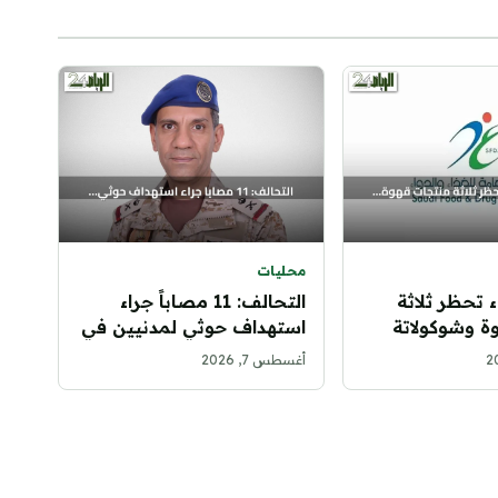
محليات
اء تحظر ثلاثة
التحالف: 11 مصاباً جراء
ة وشوكولاتة
استهداف حوثي لمدنيين في
جنسنغ بعد
نجران
أغسطس 7, 2026
ة محظورة