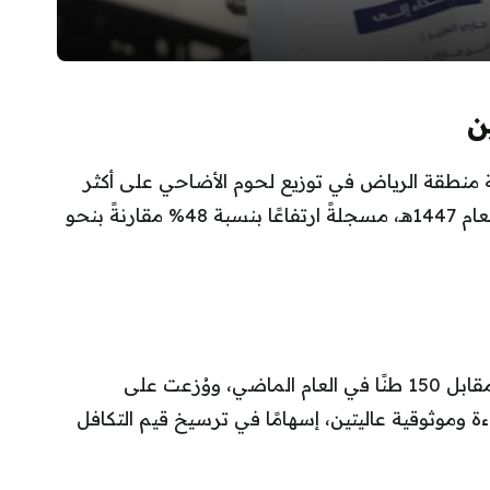
ن
ة منطقة الرياض في توزيع لحوم الأضاحي على أكثر
من 207 آلاف مستفيد خلال موسم عيد الأضحى لعام 1447هـ، مسجلةً ارتفاعًا بنسبة 48% مقارنةً بنحو
كما تجاوزت كميات اللحوم المتبرع بها 220 طنًا، مقابل 150 طنًا في العام الماضي، ووُزعت على
وموثوقية عاليتين، إسهامًا في ترسيخ قيم التكافل