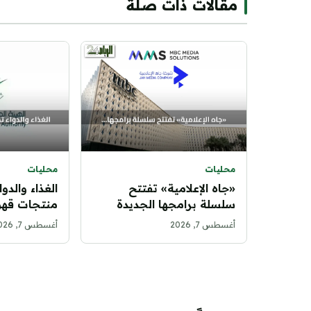
مقالات ذات صلة
محليات
محليات
«جاه الإعلامية» تفتتح
الغذاء والدو
سلسلة برامجها الجديدة
منتجات قهو
بموسم «جاه العقار»
مخلوطة بال
أغسطس 7, 2026
أغسطس 7, 2026
بالتعاون مع MMS
اكتشاف ماد