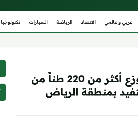
عربي و عالمي
اقتصاد
الرياضة
السيارات
تكنولوجيا
آ
مبادرة «ثلث الأضحية» توزع أكثر من 220 طناً من
آ