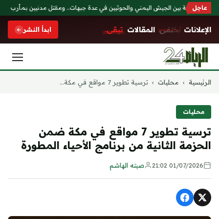
عاجل
كات عنيفة بين الجيش اليمني والحوثيين في عدة جبهات.. ومقتل مدنيين بمأرب
عا
الإعلانات
تختفي.
المقالات
تبقى.
ابدأ النشر
التجاوز
الرئيسية
›
محليات
›
ترسية تطوير 7 مواقع في مكة...
إلى
المحتوى
محليات
ترسية تطوير 7 مواقع في مكة ضمن
الحزمة الثانية من برنامج الأحياء المطورة
01/07/2026 21:02
صيته الهاشم