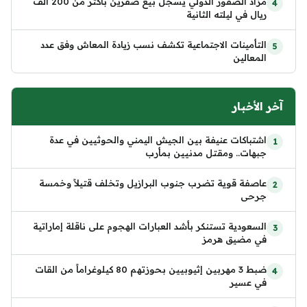
مزاد الصقور الدولي يسجل بيع صقرين بأكثر من 200 ألف
ريال في ليلته الثانية
التأمينات الاجتماعية تكشف نسب زيادة المعاش وفق عدد
المعالين
آخر الأخبار
اشتباكات عنيفة بين الجيش اليمني والحوثيين في عدة
جبهات.. ومقتل مدنيين بمأرب
عاصفة قوية تضرب جنوب البرازيل وتخلف قتيلاً وخمسة
جرحى
السعودية تستنكر بأشد العبارات الهجوم على ناقلة إماراتية
في مضيق هرمز
ضبط 3 مهربين إثيوبيين بحوزتهم 80 كيلوغراماً من القات
في عسير