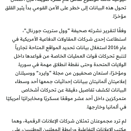
تحول هذه البيانات إلى خطر على الأمن القومي بدأ يثير القلق
مؤخرًا.
وفقًا لتقرير نشرته صحيفة “وول ستريت جورنال”،
استطاعت إحدى شركات المقاولات الدفاعية الأمريكية في
عام 2016 استغلال بيانات تحديد المواقع المتاحة تجارياً
لتتبع تحركات قوات العمليات الخاصة من قواعدها داخل
الولايات المتحدة وحتى نقطة انطلاق مهمة في سوريا.
ومؤخرًا، استعان صحفيون من مجلة “وايرد” ووسيلتان
إعلاميتان ألمانيتان ببيانات إحداثيات جمعها أحد وسطاء
البيانات لكشف تفاصيل دقيقة عن تحركات أشخاص
متمركزين داخل أحد عشر موقعًا عسكريًا ومخابراتيًا أمريكيًا
في ألمانيا وخارجها.
لم ترد مجموعتان تمثلان شركات الإعلانات الرقمية، وهما
مكتب الإعلانات التفاعلية ورابطة المعلنين الوطنيين، على