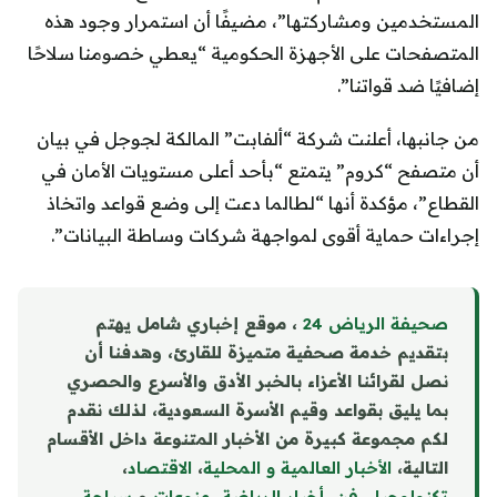
المستخدمين ومشاركتها”، مضيفًا أن استمرار وجود هذه
المتصفحات على الأجهزة الحكومية “يعطي خصومنا سلاحًا
إضافيًا ضد قواتنا”.
من جانبها، أعلنت شركة “ألفابت” المالكة لجوجل في بيان
أن متصفح “كروم” يتمتع “بأحد أعلى مستويات الأمان في
القطاع”، مؤكدة أنها “لطالما دعت إلى وضع قواعد واتخاذ
إجراءات حماية أقوى لمواجهة شركات وساطة البيانات”.
صحيفة الرياض 24
، موقع إخباري شامل يهتم
بتقديم خدمة صحفية متميزة للقارئ، وهدفنا أن
نصل لقرائنا الأعزاء بالخبر الأدق والأسرع والحصري
بما يليق بقواعد وقيم الأسرة السعودية، لذلك نقدم
لكم مجموعة كبيرة من الأخبار المتنوعة داخل الأقسام
التالية،
الأخبار العالمية و المحلية
،
الاقتصاد
،
تكنولوجيا
،
فن
،
أخبار الرياضة
،
منوع
ا
ت
و
سياحة