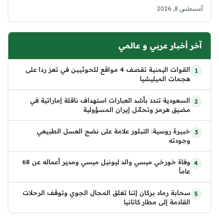
أغسطس 8, 2026
آخر أخبار عربي و عالمي
القوات اليمنية تقصف 4 مواقع للحوثيين في تعز ردا على
هجمات الميليشيا
السعودية تندد بأشد العبارات استهداف ناقلة إماراتية في
مضيق هرمز وتحمّل إيران المسؤولية
خبيرة روسية: التبلور علامة على نضج العسل الطبيعي
وجودته
وفاة خورخي ميسي والد ليونيل ميسي ومدير أعماله عن 68
عاماً
سحابة رماد بركان إتنا تغلق المجال الجوي وتوقف الرحلات
القادمة إلى مطار كاتانيا