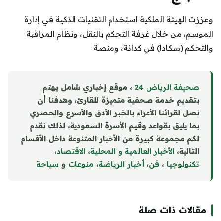
وعززت الهيئة الملكية استخدام التقنيات الذكية في إدارة
الموسم، من خلال غرفة التحكم بالنقل، ونظام المراقبة
والتحكم (سكادا) في كدانة، ومنصة
صحيفة الرياض 24
، موقع إخباري شامل يهتم
بتقديم خدمة صحفية متميزة للقارئ، وهدفنا أن
نصل لقرائنا الأعزاء بالخبر الأدق والأسرع والحصري
بما يليق بقواعد وقيم الأسرة السعودية، لذلك نقدم
لكم مجموعة كبيرة من الأخبار المتنوعة داخل الأقسام
التالية،
الأخبار العالمية و المحلية
،
الاقتصاد
،
تكنولوجيا
،
فن
،
أخبار الرياضة
،
منوع
ا
ت
و
سياحة
مقالات ذات صلة