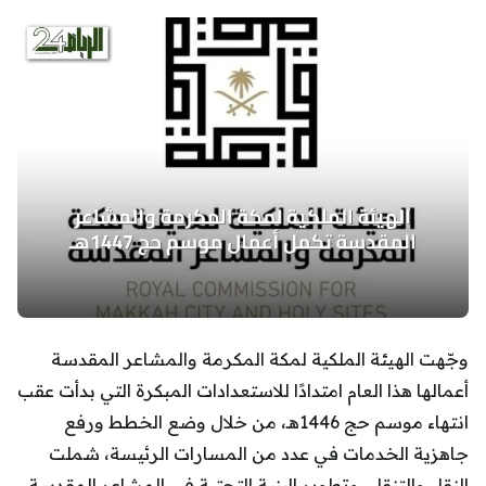
وجّهت الهيئة الملكية لمكة المكرمة والمشاعر المقدسة
أعمالها هذا العام امتدادًا للاستعدادات المبكرة التي بدأت عقب
انتهاء موسم حج 1446هـ، من خلال وضع الخطط ورفع
جاهزية الخدمات في عدد من المسارات الرئيسة، شملت
النقل والتنقل، وتطوير البنية التحتية في المشاعر المقدسة،