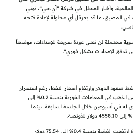
لعالمية. وأشار المحلل في شركة “آي.جي”، توني
ة في المضيق، ما قد يعرقل أي محاولة لإعادة فتحه
اسي.
وية محتملة لن تعني عودة سريعة للإمدادات، موضحاً
لى تدفق الإمدادات بشكل فوري”.
صعود الدولار وارتفاع أسعار النفط، رغم استمرار
التوترات الجيوسياسية في الشرق الأوسط. انخفض الذهب في المعاملات الفورية بنسبة 0.2% إلى
ستوى له في أسبوعين خلال الجلسة السابقة، بينما
سجّلت المعادن النفيسة الأخرى مكاسب محدودة؛ ارتفعت الفضة بنسبة 0.4% إلى 75.54 دولار