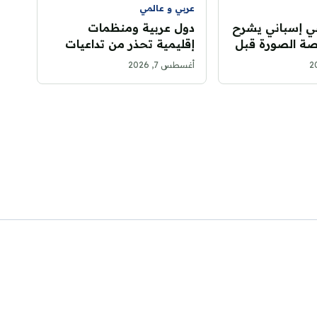
عربي و عالمي
ي إسباني يشرح
دول عربية ومنظمات
صة الصورة قبل
إقليمية تحذر من تداعيات
ر الغالق
هجوم الحوثيين على نجران
أغسطس 7, 2026