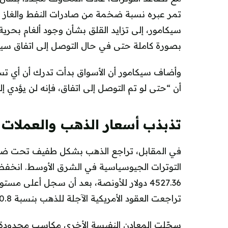
تمر عبره نسبة ضخمة من صادرات النفط والغاز ا
سيكامور، إلى تزايد القلق بشأن وجود ألغام بحري
بصورة كاملة حتى في حال التوصل إلى اتفاق سي
وأضاف سيكامور أن الأسواق بدأت تدرك أن أي تس
أن “حتى لو تم التوصل إلى اتفاق، فإنه لن يؤدي إ
تذبذب أسعار الذهب والعملات
في المقابل، تراجع الذهب بشكل طفيف تحت ضغط 
4527.36 دولار للأونصة، بعد أن سجل أعلى م
تراجعت العقود الأمريكية الآجلة للذهب بنسبة 0.8% إلى 4558.10 دولار للأونصة.