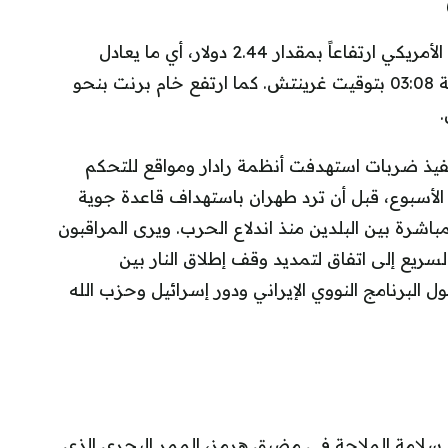
سجلت العقود الآجلة لخام غرب تكساس الوسيط الأمريكي ارتفاعاً بمقدار 2.44 دولار، أي ما يعادل
2.79%، لتصل إلى 89.80 دولار للبرميل عند الساعة 03:08 بتوقيت غرينتش. كما ارتفع خام برنت بنحو
نفيذ ضربات استهدفت أنظمة رادار ومواقع للتحكم
 الأسبوع، قبل أن ترد طهران باستهداف قاعدة جوية
اشرة بين البلدين منذ اندلاع الحرب. ويرى المراقبون
ريع إلى اتفاق لتمديد وقف إطلاق النار بين
لبرنامج النووي الإيراني ودور إسرائيل وحزب الله
 سلامة الملاحة في مضيق هرمز، الممر البحري الذي