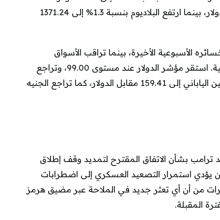
للأونصة، وصعد البلاتين بنسبة 1% إلى 1935.65 دولار، بينما ارتفع البلاديوم بنسبة 1.3% إلى 1371.24
ائره الأسبوعية الأخيرة، بينما تراقب الأسواق
مؤشرات جديدة بشأن مسار أسعار الفائدة العالمية. استقر مؤشر الدولار عند مستوى 99.00، وتراجع
اليورو بنسبة 0.08% إلى 1.165 دولار، وانخفض الين الياباني إلى 159.41 مقابل الدولار، كما تراجع الجنيه
نالد ترامب بشأن الاتفاق المقترح لتمديد وقف إطلاق
 أن يؤدي استمرار التصعيد العسكري إلى اضطرابات
رات من أن أي تعثر جديد في الملاحة عبر مضيق هرمز
رة المقبلة.