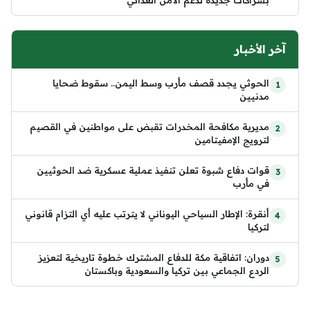
آخر الأخبار
الحوثي يجدد قصف مأرب وسط اليمن.. سقوط ضحايا
مدنيين
مديرية مكافحة المخدرات تقبض على مواطنين في القصيم
لترويج الإمفيتامين
قوات دفاع شبوة تعلن تنفيذ عملية عسكرية ضد الحوثيين
في مأرب
أنقرة: الإطار السياحي اليوناني لا يترتب عليه أي التزام قانوني
لتركيا
دوران: اتفاقية مكة للدفاع المشترك خطوة تاريخية لتعزيز
الردع الجماعي بين تركيا والسعودية وباكستان