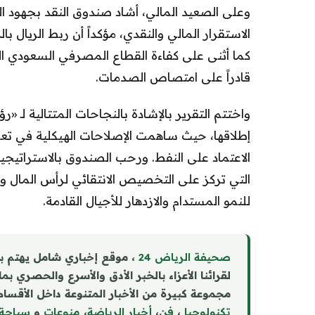
وعلى الصعيد المالي، أشاد صندوق النقد بجهود 
الاستقرار المالي والنقدي، مؤكداً أن ربط الريال با
كما أثنى على كفاءة القطاع المصرفي السعودي ا
قادراً على امتصاص الصدمات.
إطلاقها، حيث ساهمت الإصلاحات الهيكلية في تع
التي تركز على التخصيص الانتقائي لرأس المال وت
للنمو المستدام والازدهار للأجيال القادمة.
صحيفة الرياض 24
، موقع إخباري شامل يهتم ب
لقرائنا الأعزاء بالخبر الأدق والأسرع والحصري بم
مجموعة كبيرة من الأخبار المتنوعة داخل الأقسام 
تكنولوجيا
،
فن
،
أخبار الرياضة
،
منوع
ا
ت
و
سياحة