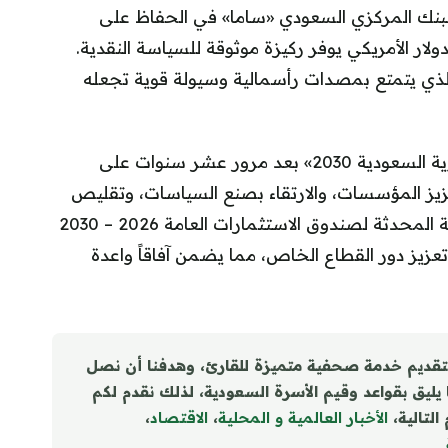
البنك المركزي السعودي «ساما» في الحفاظ على
لدولار الأمريكي يوفر ركيزة موثوقة للسياسة النقدية.
لذي يتمتع بمصدات رأسمالية وسيولة قوية تجعله
واختتم التقرير بالإشادة بالنجاحات المتتالية لـ «رؤية السعودية 2030» بعد مرور عشر سنوات على
زيز المؤسسات، والارتقاء بصنع السياسات، وتقليص
الاعتماد على النفط. ورحب الصندوق بالاستراتيجية المحدثة لصندوق الاستثمارات العامة 2026 – 2030
عزيز دور القطاع الخاص، مما يضمن آفاقاً واعدة
تقديم خدمة صحفية متميزة للقارئ، وهدفنا أن نصل
ا يليق بقواعد وقيم الأسرة السعودية، لذلك نقدم لكم
التالية،
الأخبار العالمية و المحلية
،
الاقتصاد
،