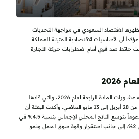
يُظهرها الاقتصاد السعودي في مواجهة التحديات
داً أن الأساسيات الاقتصادية المتينة للمملكة
شكلت حائط صد قوي أمام اضطرابات حركة التجارة
 2026
وأصدر صندوق النقد الدولي بياناً بعد اختتام بعثته مشاورات المادة الرابعة لعام 2026، والتي قادها
«عظيم صادقوف» خلال زيارته للرياض في الفترة من 28 أبريل إلى 13 مايو الماضي. وأكدت البعثة أن
الاقتصاد السعودي دخل عام 2026 بزخم قوي، مدعوماً بتوسع الناتج المحلي الإجمالي بنسبة 4.5% في
عام 2025، وانخفاض معدلات التضخم إلى ما دون 2%، إلى جانب استقرار وقوة سوق العمل ونمو