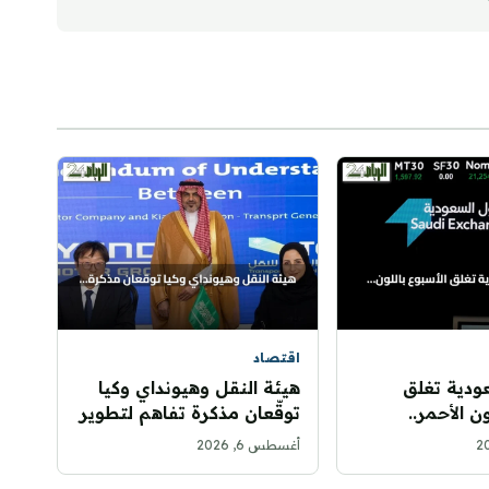
اقتصاد
ودية تغلق
هيئة النقل وهيونداي وكيا
ن الأحمر..
توقّعان مذكرة تفاهم لتطوير
والمؤشر العام يخسر 76
التنقل الذكي
أغسطس 6, 2026