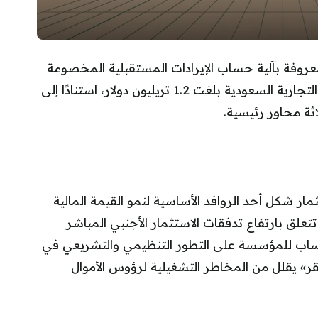
روفة بآلية حساب الإيرادات المستقبلية المخصومة
وحصص السوق— بأن القيمة الإجمالية للعلامات التجارية السعودية بلغت 1.2 تريليون دولار، استنادًا إلى
ة محاور رئيسية.
ثمار شكل أحد الروافد الأساسية لنمو القيمة المالية
تعلق بارتفاع تدفقات الاستثمار الأجنبي المباشر
حساب للمؤسسة على التطور التنظيمي والتشريعي في
» يقلل من المخاطر التشغيلية لرؤوس الأموال