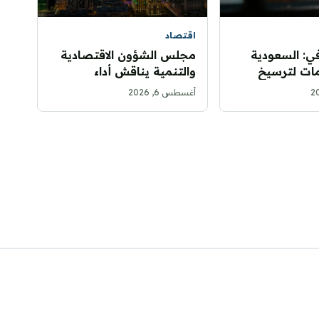
اقتصاد
ي: السعودية
مجلس الشؤون الاقتصادية
ات لترسيخ
والتنمية يناقش أداء
ز عالمي
الميزانية للربع الثاني
أغسطس 6, 2026
سلامي
ويستعرض تطورات الاقتصاد
العالمي