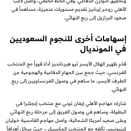
وتحقيق التوازن الدفاعي. وفي الخط الخلفي، واصل لاعب
الأهلي روجر إيبانيز تقديم مستويات متميزة، مساهماً في
صعود البرازيل إلى ربع النهائي.
إسهامات أخرى للنجوم السعوديين
في المونديال
قدّم ظهير الهلال الأيسر ثيو هيرنانديز أداءً قوياً مع المنتخب
الفرنسي، حيث جمع بين المهام الدفاعية والهجومية من
الطرف الأيسر، ما ساهم في وصول الفرنساويين إلى ربع
النهائي.
شارك مهاجم الأهلي إيفان توني مع منتخب إنجلترا في
البطولة، وساهم في وصول الفريق إلى مرحلة ربع النهائي.
وعلى صعيد أمريكا الشمالية، واصل مهاجم القادسية خوليان
كينيونيس تألقه مع المنتخب المكسيكي، حيث سجّل أهدافاً