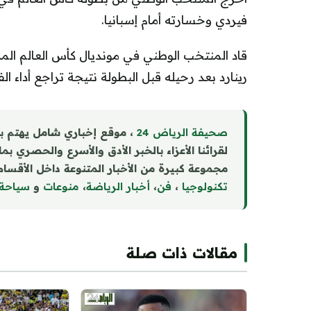
فيردي وخسارته أمام إسبانيا.
قاد المنتخب الوطني في مونديال كأس العالم ال
رينارد بعد رحيله قبل البطولة نتيجة تراجع أداء الف
صحيفة الرياض 24
، موقع إخباري شامل يهتم ب
لقرائنا الأعزاء بالخبر الأدق والأسرع والحصري بم
مجموعة كبيرة من الأخبار المتنوعة داخل الأقسام 
تكنولوجيا
،
فن
،
أخبار الرياضة
،
منوع
ا
ت
و
سياحة
مقالات ذات صلة