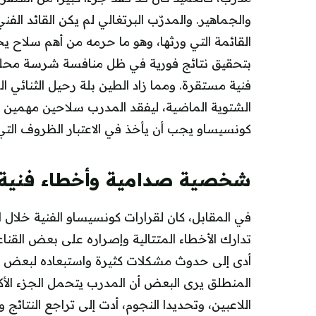
والجماهير. والمدرّب البرتغالي لم يكن القائد الفن
القائمة التي ورثها، وهو ما حرمه من أهم سلاح 
بتحقيق نتائج فورية في ظل منافسة شرسة محليا
فنية مستقرة. ومما زاد الطين بلة رحيل الثنائي ال
الشتوية الماضية، ليفقد المدرب سلاحين مهمين ف
كونسيساو يجب أن يأخذ في الاعتبار الظروف التي 
شخصية صدامية وأخطاء فنية
في المقابل، كان لقرارات كونسيساو الفنية خلال 
تدارك الأخطاء المتتالية وإصراره على بعض القنا
أدى إلى حدوث مشكلات كثيرة واستبعاده لبعض الل
المنطلق يرى البعض أن المدرب يتحمل الجزء الأك
اللاعبين، وتحديدا النجوم، أدت إلى تراجع النتائج وف