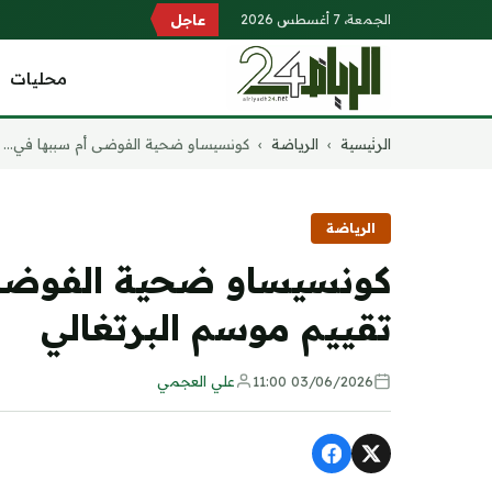
الجمعة، 7 أغسطس 2026
عاجل
محليات
التجاوز
الرئيسية
›
الرياضة
›
كونسيساو ضحية الفوضى أم سببها في...
إلى
المحتوى
الرياضة
كونسيساو ضحية الفوضى أ
تقييم موسم البرتغالي
03/06/2026 11:00
علي العجمي