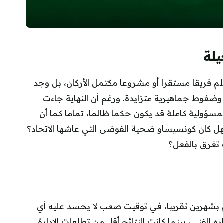
لة
تلم فريقا مستقرا أو مشروعا مكتمل الأركان، بل وجد
ط جماهيرية متزايدة. ورغم أن النهاية جاءت
سؤولية كاملة قد يكون حكما ظالما، تماما كما أن
فهل كان كونسيساو ضحية الفوضى التي عاشها الاتحاد؟
ت تغرق بالفعل؟
م بشهرين تقريبا، في توقيت صعب لا يحسد عليه أي
 الفني، بينما كانت النتائج أقل من تطلعات الإدارة