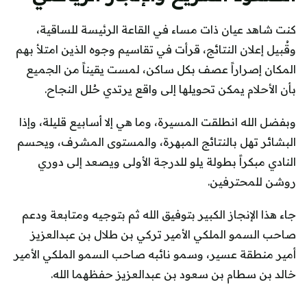
كنت شاهد عيان ذات مساء في القاعة الرئيسة للساقية،
وقُبيل إعلان النتائج، قرأت في تقاسيم وجوه الذين امتلأ بهم
المكان إصراراً عصف بكل ساكن، لمست يقيناً من الجميع
بأن الأحلام يمكن تحويلها إلى واقع يرتدي حُلل النجاح.
وبفضل الله انطلقت المسيرة، وما هي إلا أسابيع قليلة، وإذا
البشائر تهل بالنتائج المبهرة، والمستوى المشرف، ويحسم
النادي مبكراً بطولة يلو للدرجة الأولى ويصعد إلى دوري
روشن للمحترفين.
جاء هذا الإنجاز الكبير بتوفيق الله ثم بتوجيه ومتابعة ودعم
صاحب السمو الملكي الأمير تركي بن طلال بن عبدالعزيز
أمير منطقة عسير، وسمو نائبه صاحب السمو الملكي الأمير
خالد بن سطام بن سعود بن عبدالعزيز حفظهما الله.