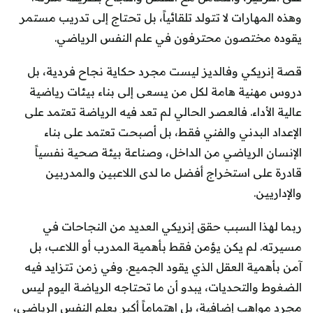
وهذه المهارات لا تتولد تلقائياً، بل تحتاج إلى تدريب مستمر
يقوده مختصون محترفون في علم النفس الرياضي.
قصة إنريكي وفالديز ليست مجرد حكاية نجاح فردية، بل
دروس مهنية هامة لكل من يسعى إلى بناء بيئات رياضية
عالية الأداء. فالعصر الحالي لم تعد فيه الرياضة تعتمد على
الإعداد البدني والفني فقط، بل أصبحت تعتمد على بناء
الإنسان الرياضي من الداخل، وصناعة بيئة صحية نفسياً
قادرة على استخراج أفضل ما لدى اللاعبين والمدربين
والإداريين.
ربما لهذا السبب حقق إنريكي العديد من النجاحات في
مسيرته. لم يكن يؤمن فقط بأهمية المدرب أو اللاعب، بل
آمن بأهمية العقل الذي يقود الجميع. وفي زمن تتزايد فيه
الضغوط والتحديات، يبدو أن ما تحتاجه الرياضة اليوم ليس
مجرد مواهب إضافية، بل اهتماماً أكبر بعلم النفس الرياضي،