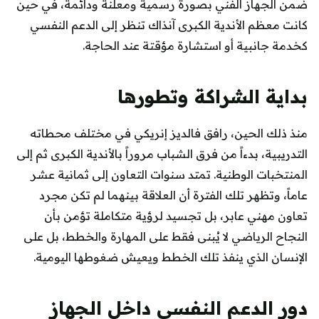
ضمن الجهاز الفني بصورة رسمية ومعلنة ودائمة، في حين
كانت معظم الأندية الكبرى آنذاك تنظر إلى الدعم النفسي
كخدمة جانبية أو استشارة مؤقتة عند الحاجة.
بداية الشراكة وتطورها
منذ ذلك الحين، رافق فالديز إنريكي في مختلف محطاته
التدريبية، بدءاً من فرق الشباب مروراً بالأندية الكبرى ثم إلى
المنتخبات الوطنية. تمتد سنوات التعاون إلى ثمانية عشر
عاماً، وتظهر تلك الفترة أن العلاقة بينهما لم تكن مجرد
تعاون مهني عابر، بل تجسيد لرؤية متكاملة تؤمن بأن
النجاح الرياضي لا يُبنى فقط على المهارة والخطط، بل على
الإنسان الذي ينفذ تلك الخطط ويعيش ضغوطها اليومية.
دور الدعم النفسي داخل الجهاز