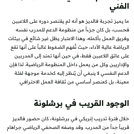
الفني
ما يميز تجربة فالديز هو أنه لم يقتصر دوره على اللاعبين
فحسب، بل كان جزءاً من منظومة الدعم للمدرب نفسه
وفريق العمل بأكمله. وهذا الاعتبار يظل غير شائع في بيئات
الرياضة عالية الأداء، حيث تُفهم الضغوط غالباً على أنها تقع
على عاتق اللاعبين فقط، في حين أنها تمتد إلى المدربين
والإداريين وكل من يعمل داخل المنظومة الرياضية. لذا فإن
الدعم النفسي لا ينبغي أن يُنظر إليه كخدمة موجهة لفئة
معينة، بل كعنصر أساسي من ثقافة العمل الاحترافي.
الوجود القريب في برشلونة
خلال فترة تدريب إنريكي في برشلونة، كان حضور فالديز
قريباً جداً من المدرب. وقد وصفه الصحفي الرياضي جراهام