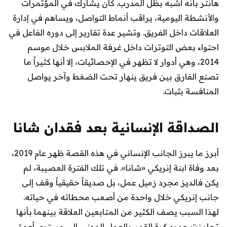
هانتر بأنه أشبه بظل المدرب. كان يشارك في المؤتمرات
والأنشطة اليومية، يراقب أنماط التواصل، ويساهم في إدارة
العلاقات داخل الفريق. وتشير عدة تقارير إلى دوره الفاعل في
احتواء بعض التوترات داخل غرفة الملابس خلال موسم
2014، وهي أدوار لا تظهر في الإحصائيات، إلا أنها كثيراً ما
تصنع الفارق بين فريق ينهار تحت الضغط وآخر يواصل
المنافسة بثبات.
الصداقة الإنسانية بعد فقدان شانا
أبرز ما يبرز الجانب الإنساني في هذه القصة ظهر عام 2019،
بعد وفاة ابنة إنريكي «شانا». في تلك الفترة العصيبة، لم
يكن فالديز مجرد زميل عمل، بل صديقاً حقيقياً وقف إلى
جانب إنريكي خلال واحدة من أصعب محطاته في حياته.
لهذا السبب يصف الكثير من المتابعين العلاقة بينهما بأنها
تجاوزت حدود كرة القدم والعمل المهني إلى مستوى أعمق