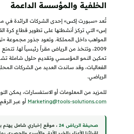
الخلفية والمؤسسة الداعمة
تُعد «سبورت إكس» إحدى الشركات الرائدة في مجا
إس» التي تركز أنشطتها على تطوير قطاع كرة ال
المواهب داخل المملكة. وتعود جذور مجموعة «تولز 
2009، وتتخذ من الرياض مقراً رئيسياً لها. ت
تمكين النمو المؤسسي وتقديم حلول شاملة تشمل 
الفعاليات، وقد ساندت العديد من الشركات المحلي
الرياضي.
للمزيد من المعلومات أو الاستفسارات، يمكن التو
Marketing@tools-solutions.com
أو عبر الرقم
صحيفة الرياض 24
، موقع إخباري شامل يهتم ب
لقرائنا الأعزاء بالخبر الأدق والأسرع والحصري بم