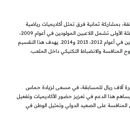
، بمشاركة ثمانية فرق تمثل أكاديميات رياضية
متميزة. وتم تقسيم الفرق إلى فئتين عمريتين: الفئة الأولى تشمل اللاعبين المولودين في أعوام 2009،
2010 و2011، بينما تُخصص الفئة الثانية للمولودين في أعوام 2012، 2013 و2014. يهدف هذا التقسيم
وح المنافسة والانضباط التكتيكي داخل الملعب.
رة آلاف ريال للمسابقة، في مسعى لزيادة حماس
 يساهم هذا الدعم في تعزيز حضور الأكاديميات وتفعيل
 المنافسة على الصعيد الدولي وتمثيل الوطن في