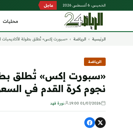
الخميس، 6 أغسطس 2026
عاجل
محليات
التجاوز
الرئيسية
›
الرياضة
›
«سبورت إكس» تُطلق بطولة الأكاديميات لت
إلى
المحتوى
الرياضة
«سبورت إكس» تُطلق بطول
نجوم كرة القدم في السعو
01/07/2026 19:00
نورة فهد