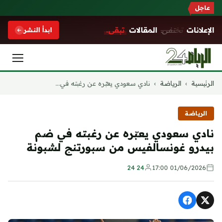
عاجل
الإعلانات
تختفي.
المقالات
تبقى.
ابدأ النشر
التجاوز
الرئيسية
›
الرياضة
›
نادي سعودي يعبّره عن رغبته في...
إلى
المحتوى
الرياضة
نادي سعودي يعبّره عن رغبته في ضم
بيدرو غونسالفيس من سبورتنج لشبونة
24 24
01/06/2026 17:00