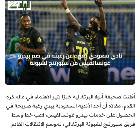
أفلتت صحيفة أبولا البرتغالية خبرًا يثير الاهتمام في عالم كرة
القدم، مفادَه أن أحد الأندية السعودية يبدي رغبة صريحة في
الحصول على خدمات بيدرو غونسالفيس، لاعب خط وسط
فريق سبورتنج لشبونة البرتغالي، لموسم الانتقالات القادم.