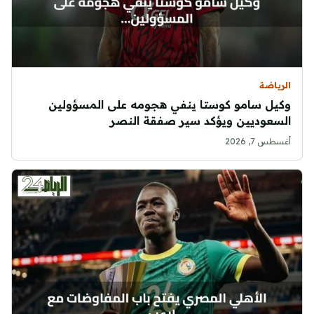
الرياضة
وكيل سامو كوستا ينفي هجومه على المسؤولين
السعوديين ويؤكد سير صفقة النصر
أغسطس 7, 2026