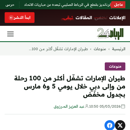
عاجل
ة روجر فرنانديز بقطع في الرباط الصليبي تبعده عن مباريات الاتحاد
حرس الحدود ي
الإعلانات
تختفي.
المقالات
تبقى.
ابدأ النشر
التجاوز
الرئيسية
›
منوعات
›
طيران الإمارات تشغّل أكثر من 100...
إلى
المحتوى
منوعات
طيران الإمارات تشغّل أكثر من 100 رحلة
من وإلى دبي خلال يومي 5 و6 مارس
بجدول مخفّض
05/03/2026 10:50
عبد العزيز المرزوق