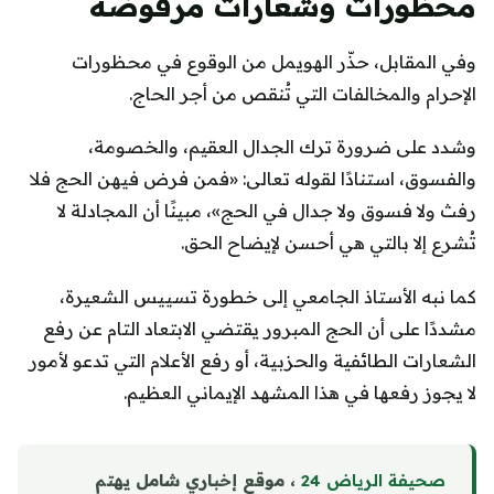
محظورات وشعارات مرفوضة
وفي المقابل، حذّر الهويمل من الوقوع في محظورات
الإحرام والمخالفات التي تُنقص من أجر الحاج.
وشدد على ضرورة ترك الجدال العقيم، والخصومة،
والفسوق، استنادًا لقوله تعالى: «فمن فرض فيهن الحج فلا
رفث ولا فسوق ولا جدال في الحج»، مبينًا أن المجادلة لا
تُشرع إلا بالتي هي أحسن لإيضاح الحق.
كما نبه الأستاذ الجامعي إلى خطورة تسييس الشعيرة،
مشددًا على أن الحج المبرور يقتضي الابتعاد التام عن رفع
الشعارات الطائفية والحزبية، أو رفع الأعلام التي تدعو لأمور
لا يجوز رفعها في هذا المشهد الإيماني العظيم.
صحيفة الرياض 24
، موقع إخباري شامل يهتم