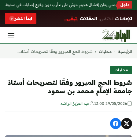
عاجل
الجيش اليمني يعلن إفشال هجوم حوثي على مأرب دون وقوع إصابات في صفوف قواته
الإعلانات
تختفي.
المقالات
تبقى.
ابدأ النشر
التجاوز
الرئيسية
›
محليات
›
شروط الحج المبرور وفقًا لتصريحات أستاذ...
إلى
المحتوى
محليات
شروط الحج المبرور وفقًا لتصريحات أستاذ
جامعة الإمام محمد بن سعود
29/05/2026 13:00
عبد العزيز الراشد