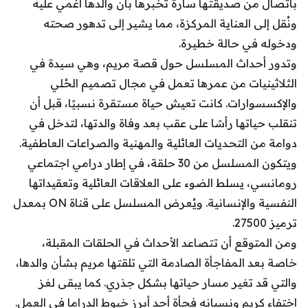
باتصال من صديقتها سارة تخبرها بأن والدها أغمي عليه
ونُقل إلى العناية المركزة، مما يشير إلى تدهور صحته
ودخوله في حالة خطيرة.
وتدور أحداث المسلسل حول قصة مريم، وهي سيدة في
الثلاثينيات من عمرها تعمل في مجال تصميم الحُلي
والإكسسوارات. كانت تعيش حياة مستقرة نسبيًا، قبل أن
تنقلب حياتها رأسًا على عقب بعد وفاة والدتها، لتدخل في
دوامة من التحديات العائلية والمهنية والصراعات العاطفية.
ويتكون المسلسل من 30 حلقة، في إطار درامي اجتماعي
رومانسي، يسلط الضوء على العلاقات العائلية وتعقيداتها
النفسية والإنسانية. ويُعرض المسلسل على قناة ON بمعدل
ترميز 27500.
ومن المتوقع أن تتصاعد الأحداث في الحلقات المقبلة،
خاصة بعد المفاجأة الصادمة التي تلقتها مريم بشأن والدها،
والتي قد تغير مسار حياتها بشكل جذري. كما يبقى لغز
اختفاء كريم ونسيانه فجأة أحد أبرز خيوط الدراما في العمل.