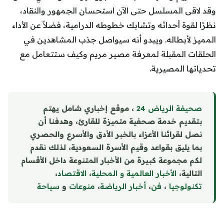
وقد لاقى المسلسل حتى الآن استحسان الجمهور والنقاد،
نظرًا لقوة أحداثه وتشابك خطوطه الدرامية، فضلاً عن الأداء
المميز لأبطاله. ويبدو أنه سيواصل جذب المشاهدين في
الحلقات المقبلة لمعرفة مصير مريم وكيف ستتعامل مع
تحدياتها المصيرية.
صحيفة الرياض 24
، موقع إخباري شامل يهتم
بتقديم خدمة صحفية متميزة للقارئ، وهدفنا أن
نصل لقرائنا الأعزاء بالخبر الأدق والأسرع والحصري
بما يليق بقواعد وقيم الأسرة السعودية، لذلك نقدم
لكم مجموعة كبيرة من الأخبار المتنوعة داخل الأقسام
التالية،
الأخبار العالمية و المحلية
،
الاقتصاد
،
تكنولوجيا
،
فن
،
أخبار الرياضة
،
منوع
ا
ت
و
سياحة