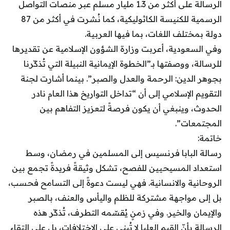
الرسالة على أكثر من 1.3 مليار مسلم عبر منصات التواصل
الرسمية للكنيسة الكاثوليكية، كما نُشرت في أكثر من 87
دولة بمختلف اللغات، بما فيها العربية.
وفي السعودية، أعربت وزارة الشؤون الإسلامية عن تقديرها
للرسالة، ووصفتها بـ”الخطوة الإيمانية النبيلة التي تُذكّرنا
بجوهر الدين: الرحمة والعدل والصبر”. بينما أشارت لجنة
التقويم الإسلامي إلى أن “تداخل التواريخ هذا العام نادر
الحدوث، وينبغي أن يكون فرصةً لتعزيز التفاهم بين
المجتمعات”.
خاتمة:
رسالة البابا فرنسيس إلى المسلمين في رمضان، وسط
استعداد المسيحيين للفصح، تشكل وثيقةً فريدةً تجمع بين
الروحانية والانسانية. فهي ليست دعوةً إلى التسامح فحسب،
بل إلى مواجهة مشتركة للظلم واليأس والعنف، بالصبر
والإيمان والخير. وفي زمنٍ يُقسّمه التطرف، تُذكّر هذه
الرسالة بأنّ القيم العليا لا تُبنى على الاختلافات، بل على التقاء