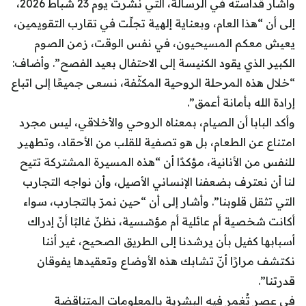
وأشار قداسته في الرسالة، التي نُشرت يوم 23 شباط 2026،
إلى أن “هذا العام، وبعناية إلهية تجلّت في تقارب التقويمين،
يعيش معكم المسيحيون، في نفس الوقت، زمن الصوم
الكبير الذي يقود الكنيسة إلى الاحتفال بعيد الفصح”. وأضاف:
“خلال هذه المرحلة الروحية المكثّفة، نسعى جميعًا إلى اتباع
إرادة الله بأمانة أعمق”.
وأكد البابا أن الصيام، بمعناه الروحي والأخلاقي، ليس مجرد
امتناع عن الطعام، بل هو تصفية للقلب من الأحقاد، وتطهير
للنفس من الأنانية، مؤكدًا أن “هذه المسيرة المشتركة تتيح
لنا أن نعترف بضعفنا الإنساني الأصيل، وأن نواجه التجارب
التي تثقل قلوبنا”. وأشار إلى أن “حين نمرّ بالتجارب، سواء
أكانت شخصية أم عائلية أم مؤسّسية، نظنّ غالبًا أنّ إدراك
أسبابها كفيل بأن يرشدنا إلى الطريق الصحيح، غير أننا
نكتشف مرارًا أنّ تشابك هذه الأوضاع وتعقيدها يفوقان
قدرتنا”.
في عصرٍ تُغمر فيه البشرية بالمعلومات المتناقضة