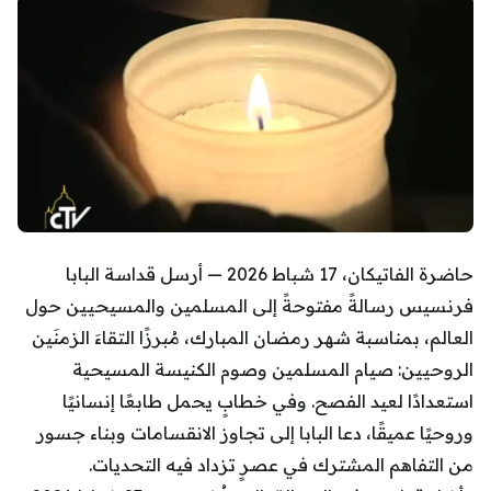
حاضرة الفاتيكان، 17 شباط 2026 — أرسل قداسة البابا
فرنسيس رسالةً مفتوحةً إلى المسلمين والمسيحيين حول
العالم، بمناسبة شهر رمضان المبارك، مُبرزًا التقاءَ الزمنَين
الروحيين: صيام المسلمين وصوم الكنيسة المسيحية
استعدادًا لعيد الفصح. وفي خطابٍ يحمل طابعًا إنسانيًا
وروحيًا عميقًا، دعا البابا إلى تجاوز الانقسامات وبناء جسور
من التفاهم المشترك في عصرٍ تزداد فيه التحديات.