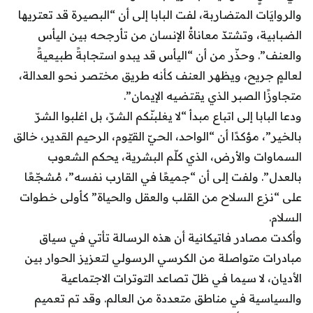
والروايَات المتضاربة، لفت البابا إلى أن “البصيرة قد تعتريها
الضبابية، وتشتدّ معاناةُ الإنسان من تأرجحه بين اليأس
والعنف”. وحذّر من أن “اليأس قد يبدو استجابةً طبيعيةً
لعالمٍ جريح، ويظهر العنف كأنه طريق مختصر نحو العدالة،
متجاوزًا الصبر الذي يقتضيه الإيمان”.
ودعا البابا إلى اتباع مبدأ “لا يغلبنّكم الشرّ، بل اغلبوا الشرّ
بالخير”، مؤكدًا أن “الواحد، الحيّ القيّوم، الرحيم القدير، خالق
السماوات والأرض، الذي كلّم البشرية، يحكم الشعوب
بالعدل”. ولفت إلى أن “جميعًا في القارب نفسه”، مُشجّعًا
على “نزع السلاح من القلب والعقل والحياة” كأولى خطوات
السلام.
وأكدت مصادر فاتيكانية أن هذه الرسالة تأتي في سياق
مبادرات متواصلة من الكرسي الرسولي لتعزيز الحوار بين
الأديان، لا سيما في ظلّ تصاعد التوترات الاجتماعية
والسياسية في مناطق متعددة من العالم. وقد تم تعميم