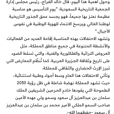
وحول أهمية هذا اليوم، قال خالد الفراج، رئيس مجلس إدارة
الجمعية التاريخية السعودية: “يوم التأسيس هو مناسبة
عظيمة نعتز بها جميعاً، فهو يجسد عمق الجذور التاريخية
لوطننا الغالي ويرسخ الانتماء للهوية الوطنية في نفوس
الأجيال.”
وتشهد الاحتفالات بهذه المناسبة إقامة العديد من الفعاليات
والأنشطة المتنوعة في جميع مناطق المملكة، مثل
العروض التراثية والفلكلورية والفنية، والتي تسلط الضوء
على تاريخ وثقافة الجزيرة العربية. كما تُنظّم المعارض التي
تبرز الإرث الحضاري والثقافي للمملكة.
وتأتي الاحتفالات هذا العام وسط أجواء وطنية استثنائية،
حيث تشهد المملكة نهضة شاملة في ظل رؤية 2030
الطموحة التي يقودها خادم الحرمين الشريفين الملك
سلمان بن عبدالعزيز آل سعود وسمو ولي عهده الأمين
صاحب السمو الملكي الأمير محمد بن سلمان بن عبدالعزيز
آل سعود -حفظهما الله-.