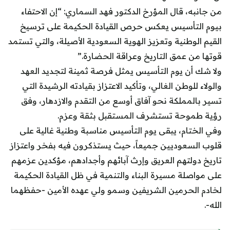
من جانبه، قال المؤرخ الدكتور فهد السماري: “إن الاحتفاء
بيوم التأسيس يعكس حرص القيادة الحكيمة على ترسيخ
القيم الوطنية وتعزيز الهوية السعودية الأصيلة، والتي تستمد
قوتها من عمق التاريخ وعراقة الحضارة.”
ولا شك أن يوم التأسيس يمثل فرصة ثمينة لتجديد العهد
والولاء للوطن الغالي، وتأكيد الاعتزاز بقيادته الرشيدة التي
تسير بالمملكة نحو آفاق أوسع من التقدم والازدهار، وفق
رؤية طموحة تستشرف المستقبل بثقة وعزم.
وفي الختام، يبقى يوم التأسيس مناسبة وطنية غالية على
قلوب السعوديين جميعاً، حيث يستذكرون فيه بفخر واعتزاز
تاريخ دولتهم العريق وإرث آبائهم وأجدادهم، مؤكدين عزمهم
على مواصلة مسيرة البناء والتنمية في ظل القيادة الحكيمة
لخادم الحرمين الشريفين وسمو ولي عهده الأمين -حفظهما
الله-.