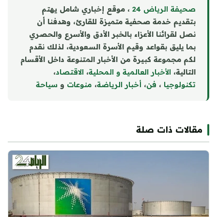
صحيفة الرياض 24
، موقع إخباري شامل يهتم
بتقديم خدمة صحفية متميزة للقارئ، وهدفنا أن
نصل لقرائنا الأعزاء بالخبر الأدق والأسرع والحصري
بما يليق بقواعد وقيم الأسرة السعودية، لذلك نقدم
لكم مجموعة كبيرة من الأخبار المتنوعة داخل الأقسام
التالية،
الأخبار العالمية و المحلية
،
الاقتصاد
،
تكنولوجيا
،
فن
،
أخبار الرياضة
،
منوع
ا
ت
و
سياحة
مقالات ذات صلة