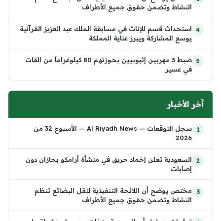
النشاط وتضمن حقوق جميع الأطراف
استحداث قسم للإناث في مسابقة الملك عبد العزيز القرآنية
يوسع المشاركة ويبرز عناية المملكة
ضبط 3 مهربين إثيوبيين بحوزتهم 80 كيلوغراماً من القات
في عسير
آخر الأخبار
سجل التوقعات — Al Riyadh News — الأسبوع 32 من
2026
السعودية تعلن إخماد حريق في منشأة أرامكو بجازان دون
إصابات
مختص يوضح أن اللائحة التنفيذية لنقل البضائع تنظم
النشاط وتضمن حقوق جميع الأطراف