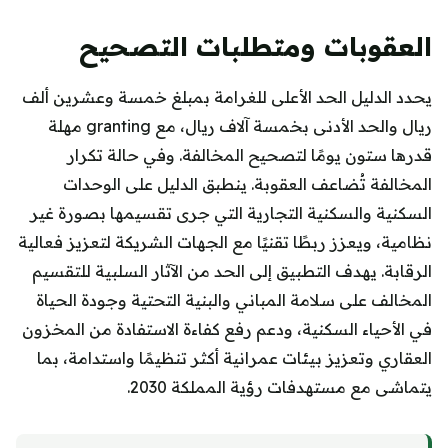
العقوبات ومتطلبات التصحيح
يحدد الدليل الحد الأعلى للغرامة بمبلغ خمسة وعشرين ألف
ريال والحد الأدنى بخمسة آلاف ريال، مع granting مهلة
قدرها ستون يومًا لتصحيح المخالفة. وفي حالة تكرار
المخالفة تُضاعف العقوبة. ينطبق الدليل على الوحدات
السكنية والسكنية التجارية التي جرى تقسيمها بصورة غير
نظامية، ويعزز ربطًا تقنيًا مع الجهات الشريكة لتعزيز فعالية
الرقابة. يهدف التطبيق إلى الحد من الآثار السلبية للتقسيم
المخالف على سلامة المباني والبنية التحتية وجودة الحياة
في الأحياء السكنية، ودعم رفع كفاءة الاستفادة من المخزون
العقاري وتعزيز بيئات عمرانية أكثر تنظيمًا واستدامة، بما
يتماشى مع مستهدفات رؤية المملكة 2030.