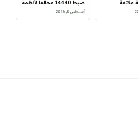
ة مكثفة
ضبط 14440 مخالفاً لأنظمة
ال أسبوع
الإقامة والعمل وأمن الحدود
أغسطس 8, 2026