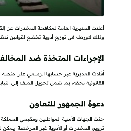
أعلنت المديرية العامة لمكافحة المخدرات عن إل
وذلك لتورطه في توزيع أدوية تخضع لقوانين تنظيم
الإجراءات المتخذة ضد المخال
أفادت المديرية عبر حسابها الرسمي على منصة “إك
القانونية بحقه، بما شمل تحويل الملف إلى النيابة 
دعوة الجمهور للتعاون
حثت الجهات الأمنية المواطنين ومقيمي المملكة 
ترويج المخدرات أو الأدوية غير المرخصة. يمكن ل