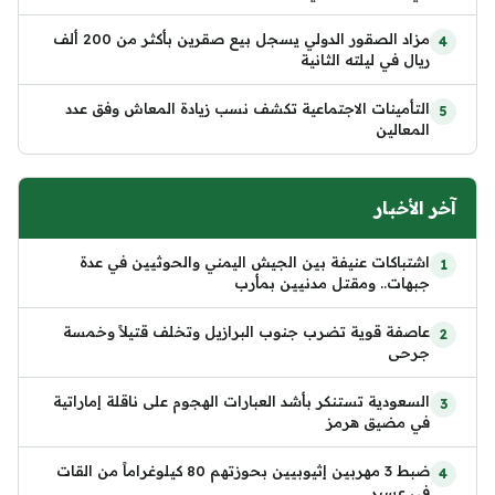
مزاد الصقور الدولي يسجل بيع صقرين بأكثر من 200 ألف
ريال في ليلته الثانية
التأمينات الاجتماعية تكشف نسب زيادة المعاش وفق عدد
المعالين
آخر الأخبار
اشتباكات عنيفة بين الجيش اليمني والحوثيين في عدة
جبهات.. ومقتل مدنيين بمأرب
عاصفة قوية تضرب جنوب البرازيل وتخلف قتيلاً وخمسة
جرحى
السعودية تستنكر بأشد العبارات الهجوم على ناقلة إماراتية
في مضيق هرمز
ضبط 3 مهربين إثيوبيين بحوزتهم 80 كيلوغراماً من القات
في عسير