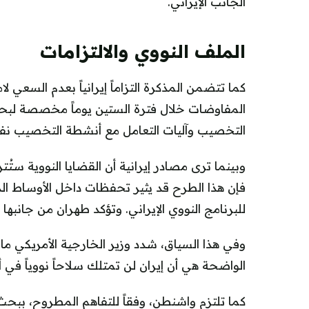
الجانب الإيراني.
الملف النووي والالتزامات
كما تتضمن المذكرة التزاماً إيرانياً بعدم السعي 
المفاوضات خلال فترة الستين يوماً مخصصة لبحث
التخصيب وآليات التعامل مع أنشطة التخصيب نف
وبينما ترى مصادر إيرانية أن القضايا النووية ست
فإن هذا الطرح قد يثير تحفظات داخل الأوساط الد
للبرنامج النووي الإيراني. وتؤكد طهران من جانبه
وفي هذا السياق، شدد وزير الخارجية الأمريكي م
الواضحة هي أن إيران لن تمتلك سلاحاً نووياً في أ
كما تلتزم واشنطن، وفقاً للتفاهم المطروح، ببحث