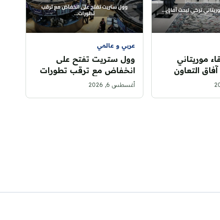
عربي و عالمي
اء موريتاني
وول ستريت تفتح على
فاق التعاون
انخفاض مع ترقب تطورات
السلام في الشرق الأوسط
أغسطس 6, 2026