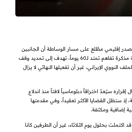
ر إقليمي مطّلع على مسار الوساطة أن الجانبين
الأمريكي والإيراني توصلا إلى تفاهم مبدئي بصيغة مذكرة تفاهم تمتد لـ60 يوماً، تهدف إلى تمديد وقف
 النووي الإيراني، غير أن تفعيلها النهائي لا يزال
ره سيُعدّ اختراقاً دبلوماسياً لافتاً منذ اندلاع
ية، إذ ستظل القضايا الأكثر تعقيداً، وفي مقدمتها
ضية إضافية ومكثفة.
 اكتملت بحلول يوم الثلاثاء، غير أن الطرفين كانا