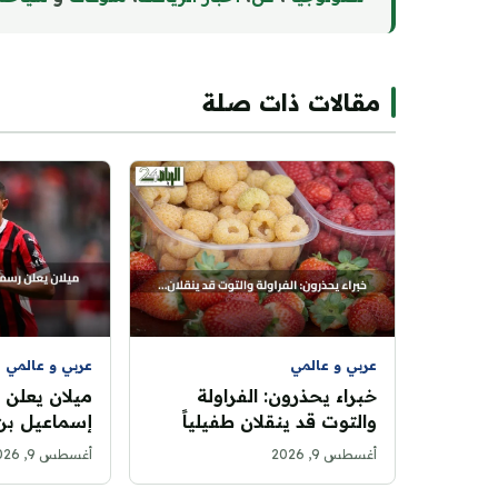
مقالات ذات صلة
عربي و عالمي
عربي و عالمي
خبراء يحذرون: الفراولة
ميلان يعلن 
والتوت قد ينقلان طفيلياً
إسماعيل بن 
يسبب إسهالاً حاداً
مشواره مع 
أغسطس 9, 2026
أغسطس 9, 2026