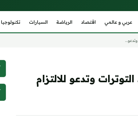
عربي و عالمي
اقتصاد
الرياضة
السيارات
تكنولوجيا
تدعو...
آ
توترات وتدعو للالتزام
آ