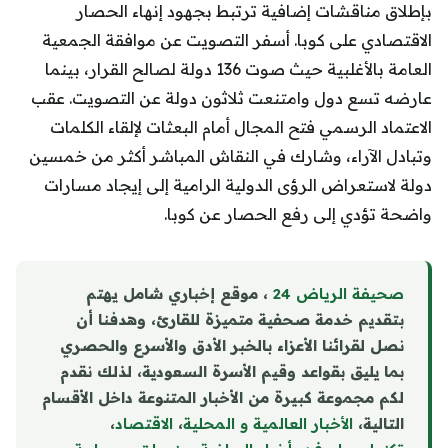
بإطلاق مناقشات إضافية ترتبط بجهود إنهاء الحصار
الاقتصادي على كوبا. أسفر التصويت عن موافقة الجمعية
العامة بالأغلبية حيث صوت 136 دولة لصالح القرار، بينما
عارضه تسع دول وامتنعت ثلاثون دولة عن التصويت. عقب
الاعتماد الرسمي فتح المجال أمام البعثات لإلقاء الكلمات
وتبادل الآراء، وشارك في النقاش المباشر أكثر من خمسين
دولة لاستعراض الرؤى الدولية الرامية إلى إيجاد مسارات
واضحة تؤدي إلى رفع الحصار عن كوبا.
صحيفة الرياض 24
، موقع إخباري شامل يهتم
بتقديم خدمة صحفية متميزة للقارئ، وهدفنا أن
نصل لقرائنا الأعزاء بالخبر الأدق والأسرع والحصري
بما يليق بقواعد وقيم الأسرة السعودية، لذلك نقدم
لكم مجموعة كبيرة من الأخبار المتنوعة داخل الأقسام
التالية،
الأخبار العالمية و المحلية
،
الاقتصاد
،