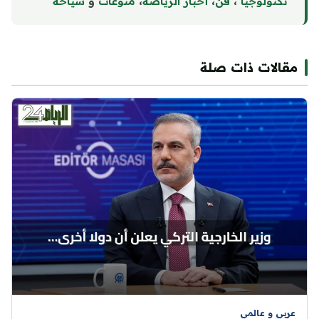
تكنولوجيا
،
فن
،
أخبار الرياضة
،
منوع
ا
ت
و
سياحة
مقالات ذات صلة
عربي و عالمي