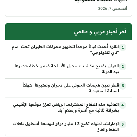
أغسطس 7, 2026
آخر أخبار عربي و عالمي
أنقرة تُحدث كياناً موحداً لتطوير محركات الطيران تحت اسم
"تاي تكنولوجي"
العراق يفتتح مكاتب لتسجيل الأسلحة ضمن خطة حصرها
بيد الدولة
قطر تدين هجمات الحوثي على نجران وتعتبرها انتهاكاً
لسيادة السعودية
اتفاقية مكة للدفاع المشترك.. الرياض تعزز موقعها الإقليمي
بشراكة ثلاثية مع أنقرة وإسلام آباد
الإمارات.. أدنوك تضخ 1.3 مليار دولار لتوسعة أسطول ناقلات
النفط والغاز