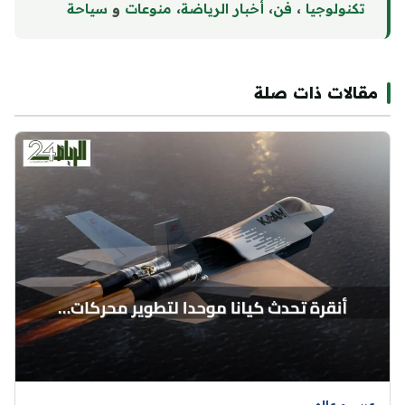
تكنولوجيا
،
فن
،
أخبار الرياضة
،
منوع
ا
ت
و
سياحة
مقالات ذات صلة
عربي و عالمي