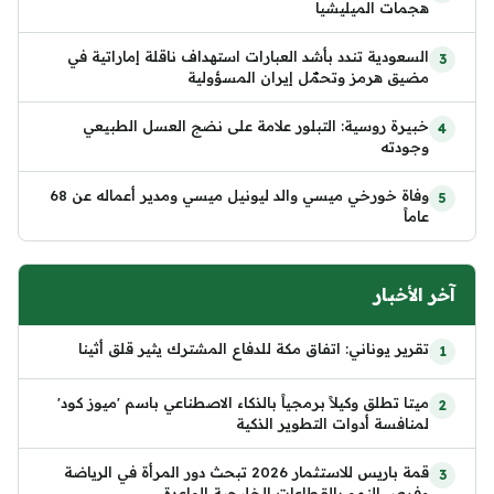
هجمات الميليشيا
السعودية تندد بأشد العبارات استهداف ناقلة إماراتية في
مضيق هرمز وتحمّل إيران المسؤولية
خبيرة روسية: التبلور علامة على نضج العسل الطبيعي
وجودته
وفاة خورخي ميسي والد ليونيل ميسي ومدير أعماله عن 68
عاماً
آخر الأخبار
تقرير يوناني: اتفاق مكة للدفاع المشترك يثير قلق أثينا
ميتا تطلق وكيلاً برمجياً بالذكاء الاصطناعي باسم 'ميوز كود'
لمنافسة أدوات التطوير الذكية
قمة باريس للاستثمار 2026 تبحث دور المرأة في الرياضة
وفرص النمو بالقطاعات الخليجية الواعدة