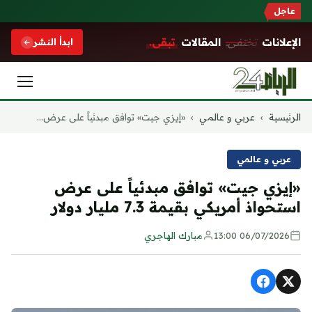
عاجل
الإعلانات
تختفي.
المقالات
تبقى.
ابدأ النشر
التجاوز
الرئيسية
›
عربي و عالمي
›
«إيزي جيت» توافق مبدئياً على عرض...
إلى
المحتوى
عربي و عالمي
«إيزي جيت» توافق مبدئياً على عرض
استحواذ أمريكي بقيمة 7.3 مليار دولار
06/07/2026 13:00
مبارك الهاجري