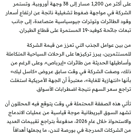
على أكثر من 1,200 مسار إلى 38 وجهة أوروبية. وتستمر
الشركة في مواجهة ضغوط تشغيلية ناتجة عن ارتفاع أسعار
وقود الطائرات وتوترات جيوسياسية متصاعدة، إلى جانب
تبعات جائحة كوفيد-19 المستمرة على قطاع الطيران.
من بين عوامل الجذب التي تعزز من قيمة الشركة
للمستثمرين، يبرز تركيزها على الرحلات السياحية المتكاملة
وأساطيلها الحديثة من طائرات «إيرباص». وعلى الرغم من
ذلك، وصفت الشركة في وقت سابق عروض «كاسل ليك»
بأنها «انتهازية للغاية»، معتبرةً أن الجهة الأمريكية استغلت
تراجع سعر السهم نتيجة اضطرابات الأسواق.
تأتي هذه الصفقة المحتملة في وقت يتوقع فيه المحللون أن
تشهد السوق البريطانية موجة قياسية من عمليات الاندماج
والاستحواذ خلال عام 2026، مدفوعةً بتراجع تقييمات العديد
من الشركات المدرجة في بورصة لندن، ما يجعلها أهدافاً