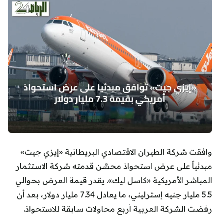
وافقت شركة الطيران الاقتصادي البريطانية «إيزي جيت»
مبدئياً على عرض استحواذ محسَّن قدمته شركة الاستثمار
المباشر الأمريكية «كاسل ليك». يقدر قيمة العرض بحوالي
5.5 مليار جنيه إسترليني، ما يعادل 7.34 مليار دولار، بعد أن
رفضت الشركة العربية أربع محاولات سابقة للاستحواذ.