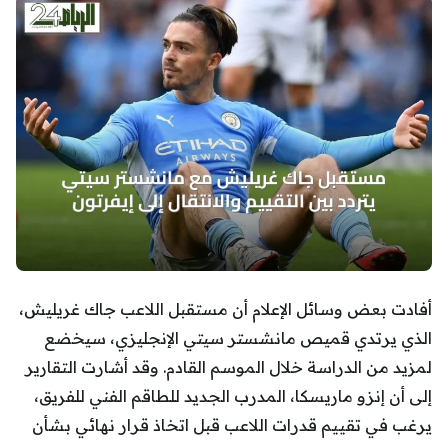
أفادت بعض وسائل الإعلام أن مستقبل اللاعب جاك غريليش،
الذي يرتدي قميص مانشستر سيتي الإنجليزي، سيخضع
لمزيد من الدراسة خلال الموسم القادم. وقد أشارت التقارير
إلى أن إنزو ماريسكا، المدرب الجديد للطاقم الفني للفريق،
يرغب في تقييم قدرات اللاعب قبل اتخاذ قرار نهائي بشأن