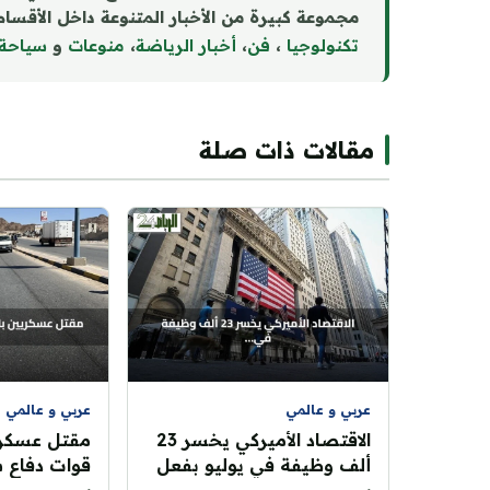
مجموعة كبيرة من الأخبار المتنوعة داخل الأقسام 
تكنولوجيا
،
فن
،
أخبار الرياضة
،
منوع
ا
ت
و
سياحة
مقالات ذات صلة
عربي و عالمي
عربي و عالمي
الاقتصاد الأميركي يخسر 23
مقتل عسكري
ألف وظيفة في يوليو بفعل
قوات دفاع 
تداعيات الحرب على إيران
اتهامات لل