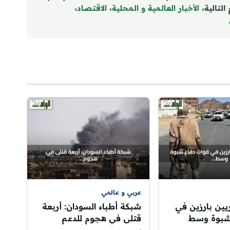
التالية،
الأخبار العالمية و المحلية
،
الاقتصاد
،
عربي و عالمي
ين بارزين في
شبكة أطباء السودان: أربعة
شبوة وسط
قتلى في هجوم للدعم
حوثيين بقصف
السريع على منطقة التميد