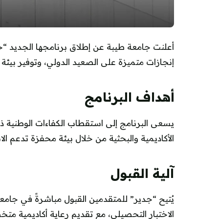
أعلنت جامعة طيبة عن إطلاق برنامجها الجديد “ج
إنجازات متميزة على الصعيد الدولي، وتوفير بيئة ج
أهداف البرنامج
يسعى البرنامج إلى استقطاب الكفاءات الوطنية ذات
الأكاديمية والبحثية من خلال بيئة محفزة تدعم الابت
آلية القبول
يُتيح “جدير” للمتقدمين القبول مباشرةً في جامعة 
الاختبار التحصيلي، مع تقديم رعاية أكاديمية مت