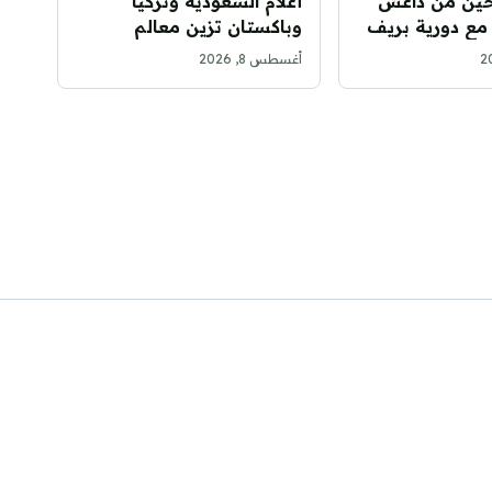
حين من داعش
أعلام السعودية وتركيا
مع دورية بريف
وباكستان تزين معالم
المملكة احتفاءً باتفاقية مكة
أغسطس 8, 2026
للدفاع المشترك