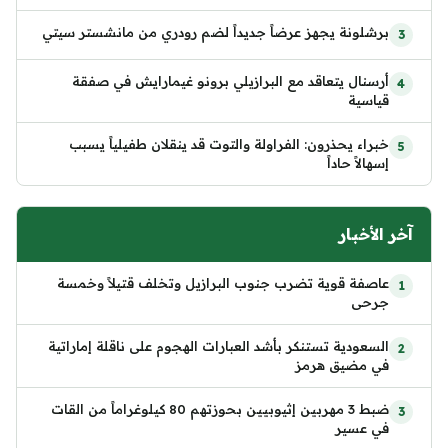
برشلونة يجهز عرضاً جديداً لضم رودري من مانشستر سيتي
أرسنال يتعاقد مع البرازيلي برونو غيمارايش في صفقة
قياسية
خبراء يحذرون: الفراولة والتوت قد ينقلان طفيلياً يسبب
إسهالاً حاداً
آخر الأخبار
عاصفة قوية تضرب جنوب البرازيل وتخلف قتيلاً وخمسة
جرحى
السعودية تستنكر بأشد العبارات الهجوم على ناقلة إماراتية
في مضيق هرمز
ضبط 3 مهربين إثيوبيين بحوزتهم 80 كيلوغراماً من القات
في عسير