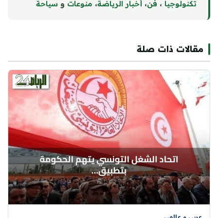
تكنولوجيا
،
فن
،
أخبار الرياضة
،
منوع
ا
ت
و
سياحة
مقالات ذات صلة
عربي و عالمي