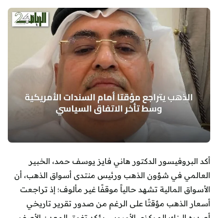
أكد البروفيسور الدكتور هاني فايز يوسف حمد، الخبير
العالمي في شؤون الذهب ورئيس منتدى أسواق الذهب، أن
الأسواق المالية تشهد حالياً موقفًا غير مألوف؛ إذ تراجعت
أسعار الذهب مؤقتًا على الرغم من صدور تقرير تاريخي
أصدره البنك المركزي الأوروبي يؤكد تفوق المعدن الأصفر