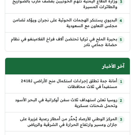
وزارة الدفاع اليمنية تتهم الحوثيين بقصف مأرب بالصواريخ
والطائرات المسيرة
البديوي يستنكر الهجمات الحوثية على نجران ويؤكد تضامن
مجلس التعاون مع السعودية
بحيرة الملح في تركيا تحتضن آلاف فراخ الفلامينغو في نظام
حضانة جماعي نادر
آخر الأخبار
أمانة جدة تطلق إجراءات استكمال منح الأراضي لـ2418
مستفيداً في ثلاث محافظات
روسيا تعلن استهداف ثلاث سفن أوكرانية في البحر الأسود
وتحمل شحنات عسكرية
المركز الوطني للأرصاد يُحذّر من أمطار رعدية غزيرة على
جازان وعسير وارتفاع الحرارة في الشرقية والرياض